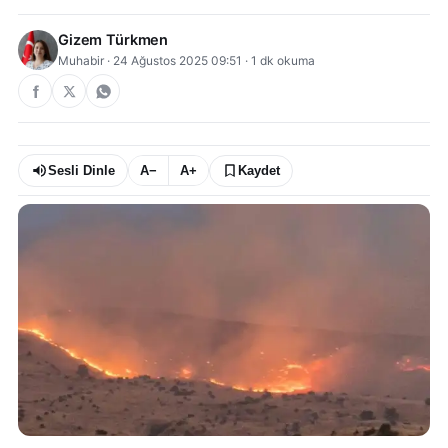
Gizem Türkmen
Muhabir
·
24 Ağustos 2025 09:51
·
1
dk okuma
Sesli Dinle
A−
A+
Kaydet