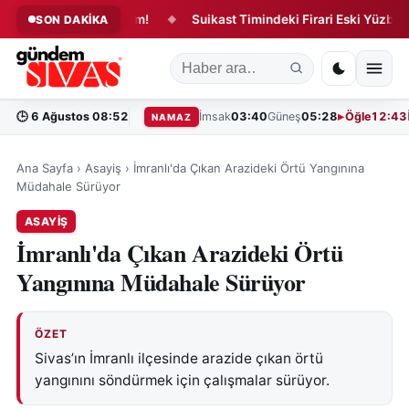
luğunda Yeni Dönem!
Suikast Timindeki Firari Eski Yüzbaşı Ya
SON DAKİKA
◆
🕒
6 Ağustos 08:52
İmsak
03:40
Güneş
05:28
Öğle
12:43
NAMAZ
Ana Sayfa
›
Asayiş
›
İmranlı'da Çıkan Arazideki Örtü Yangınına
Müdahale Sürüyor
ASAYIŞ
İmranlı'da Çıkan Arazideki Örtü
Yangınına Müdahale Sürüyor
ÖZET
Sivas’ın İmranlı ilçesinde arazide çıkan örtü
yangınını söndürmek için çalışmalar sürüyor.