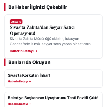
Bu Haber İlginizi Çekebilir
ASAYIŞ
Sivas'ta Zabıta'dan Seyyar Satıcı
Operasyonu!
Sivas'ta Zabıta Müdürlüğü ekipleri, İstasyon
Caddesi'nde izinsiz seyyar satış yapan bir satıcının
tezgâhını kaldırarak denetimlerini sürdürüyor.
Haberin Detayı →
Bunları da Okuyun
Sivas'ta Korkutan İhbar!
ASAYIŞ
Haberin Detayı →
Belediye Başkanının Uyuşturucu Testi Pozitif Çıktı!
ASAYIŞ
Haberin Detayı →