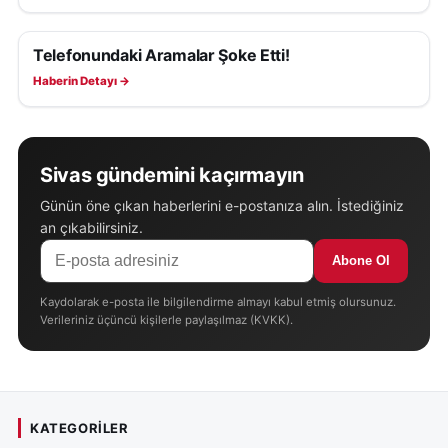
Telefonundaki Aramalar Şoke Etti!
ASAYIŞ
Haberin Detayı →
Sivas gündemini kaçırmayın
Günün öne çıkan haberlerini e-postanıza alın. İstediğiniz
an çıkabilirsiniz.
Abone Ol
Kaydolarak e-posta ile bilgilendirme almayı kabul etmiş olursunuz.
Verileriniz üçüncü kişilerle paylaşılmaz (KVKK).
KATEGORILER