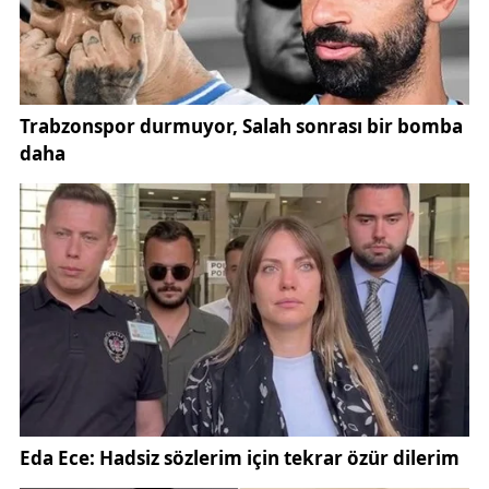
sevk edildi.
Hastanelerde tedavi altına alınan yaralıların sağlık
durumları yakından takip edilirken, yaralılardan
H.D.’nin hayati tehlikesinin bulunduğu öğrenildi.
Diğer yaralıların ise tedavilerinin sürdüğü belirtildi.
Olayın ardından bölgeye ulaşan polis ekipleri,
çevrede geniş güvenlik önlemleri aldı. Kavganın
yaşandığı cadde ve çevresinde inceleme yapan
ekipler, olayın nasıl başladığını ve taraflar arasında
yaşanan gerginliğin nedenini belirlemek için çalışma
başlattı.
Yetkililer, olayla ilgili delil toplama çalışmalarını
sürdürürken, görgü tanıklarının ifadelerine de
başvurulduğu öğrenildi. Güvenlik güçlerinin olayın
tüm yönleriyle aydınlatılması amacıyla kapsamlı bir