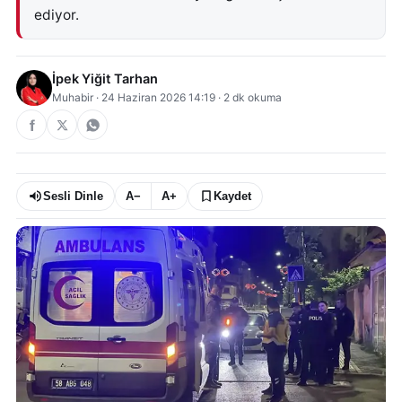
ediyor.
İpek Yiğit Tarhan
Muhabir
·
24 Haziran 2026 14:19
·
2
dk okuma
Sesli Dinle
A−
A+
Kaydet