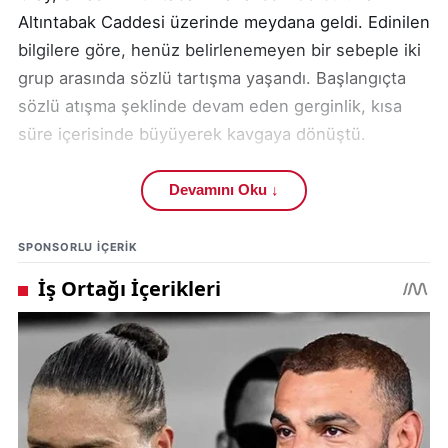
Altıntabak Caddesi üzerinde meydana geldi. Edinilen
bilgilere göre, henüz belirlenemeyen bir sebeple iki
grup arasında sözlü tartışma yaşandı. Başlangıçta
sözlü atışma şeklinde devam eden gerginlik, kısa
süre içerisinde büyüyerek kavgaya dönüştü.
Çevredeki vatandaşların da büyük korku yaşadığı
Devamını Oku ↓
olay sırasında tarafların birbirlerine bıçakla saldırdığı
iddia edildi. Yaşanan arbede sonucunda A.T.A., E.A.,
SPONSORLU IÇERIK
T.D. (23) ve H.D. çeşitli yerlerinden yaralandı.
Kavgayı gören vatandaşların durumu 112 Acil Çağrı
Merkezi’ne bildirmesi üzerine olay yerine çok sayıda
sağlık ve polis ekibi yönlendirildi. Sağlık görevlileri
tarafından olay yerinde ilk müdahaleleri yapılan
yaralılar, ambulanslarla kentteki farklı hastanelere