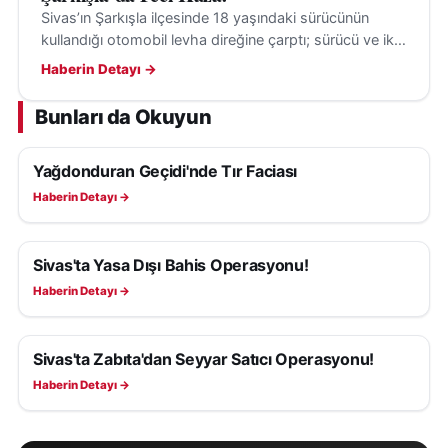
Sivas’ın Şarkışla ilçesinde 18 yaşındaki sürücünün
kullandığı otomobil levha direğine çarptı; sürücü ve iki
yolcu yaralanarak ambulanslarla hastaneye kaldırıldı.
Haberin Detayı →
Bunları da Okuyun
Yağdonduran Geçidi'nde Tır Faciası
ASAYIŞ
Haberin Detayı →
Sivas'ta Yasa Dışı Bahis Operasyonu!
ASAYIŞ
Haberin Detayı →
Sivas'ta Zabıta'dan Seyyar Satıcı Operasyonu!
ASAYIŞ
Haberin Detayı →