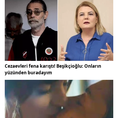
soruşturma yürüttüğü belirtildi.
Kentte yaşanan olay, son dönemde kamuoyunun
yakından takip ettiği asayiş gelişmeleri arasında yer
aldı. Sivas’ta meydana gelen olaylar ve güvenlik
gelişmelerine ilişkin güncel haberler için
gundemsivas.com üzerindeki asayiş haberleri ve
Sivas gündemi içerikleri takip edilebiliyor.
Öte yandan olayla ilgili resmi açıklamaların ve
soruşturma sürecine ilişkin gelişmelerin ilerleyen
saatlerde netlik kazanması bekleniyor. Güvenlik ve
soruşturma süreçlerine ilişkin resmi bilgilendirmeler
ise İçişleri Bakanlığı ve ilgili emniyet birimleri
tarafından kamuoyuyla paylaşılabilecek.
Resmi kurumların duyuruları için: