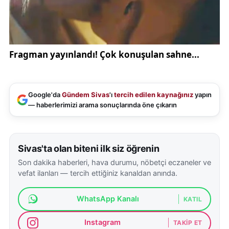
İçişleri Bakanlığı:
https://www.icisleri.gov.tr
Sivas Valiliği:
https://www.sivas.gov.tr
Polis ekiplerinin olayla ilgili başlattığı inceleme
sürüyor.
Google'da
Gündem Sivas
'ı
tercih edilen kaynağınız
yapın
— haberlerimizi arama sonuçlarında öne çıkarın
Sivas'ta olan biteni ilk siz öğrenin
Son dakika haberleri, hava durumu, nöbetçi eczaneler ve
vefat ilanları — tercih ettiğiniz kanaldan anında.
WhatsApp Kanalı
KATIL
Instagram
TAKIP ET