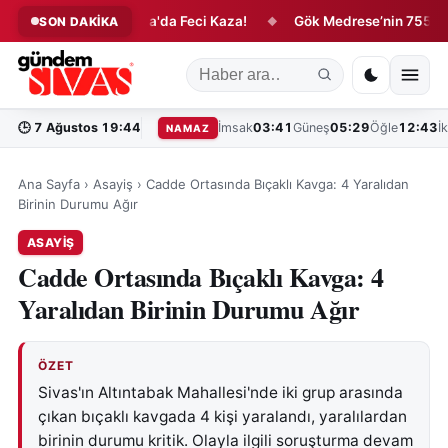
ır!
Şarkışla'da Feci Kaza!
Gök Medrese’nin 755 Yıllık Hi
SON DAKİKA
◆
◆
🕒
7 Ağustos 19:44
İmsak
03:41
Güneş
05:29
Öğle
12:43
İ
NAMAZ
Ana Sayfa
›
Asayiş
›
Cadde Ortasında Bıçaklı Kavga: 4 Yaralıdan
Birinin Durumu Ağır
ASAYIŞ
Cadde Ortasında Bıçaklı Kavga: 4
Yaralıdan Birinin Durumu Ağır
ÖZET
Sivas'ın Altıntabak Mahallesi'nde iki grup arasında
çıkan bıçaklı kavgada 4 kişi yaralandı, yaralılardan
birinin durumu kritik. Olayla ilgili soruşturma devam