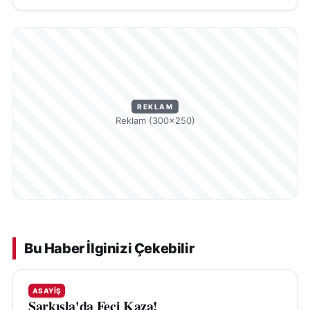
REKLAM
Reklam (300×250)
Bu Haber İlginizi Çekebilir
ASAYIŞ
Şarkışla'da Feci Kaza!