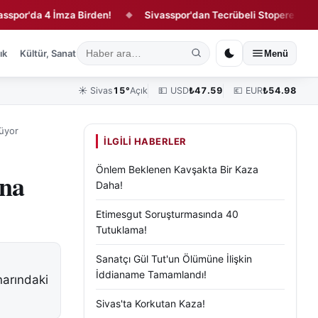
'da 4 İmza Birden!
Sivasspor'dan Tecrübeli Stopere 1 Yıllık Sö
◆
ık
Kültür, Sanat ve Tarih
Yaşam
Sivas Vefat Edenler
Köşe Yazılar
Menü
☀️
Sivas
15°
Açık
💵 USD
₺
47.59
💶 EUR
₺
54.98
rüyor
İLGILI HABERLER
Önlem Beklenen Kavşakta Bir Kaza
ana
Daha!
Etimesgut Soruşturmasında 40
Tutuklama!
Sanatçı Gül Tut'un Ölümüne İlişkin
İddianame Tamamlandı!
narındaki
Sivas'ta Korkutan Kaza!