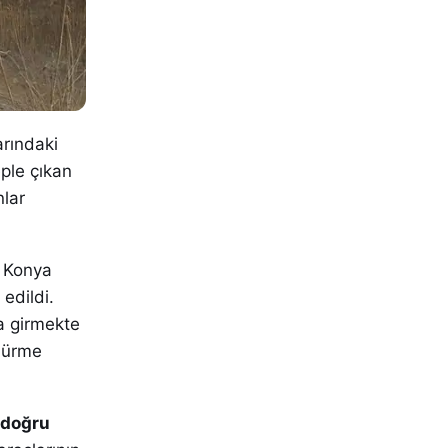
arındaki
ple çıkan
lar
, Konya
 edildi.
a girmekte
dürme
 doğru