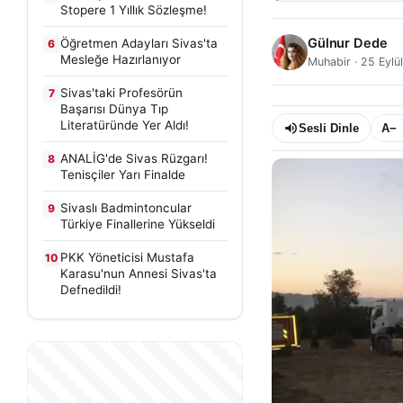
Stopere 1 Yıllık Sözleşme!
Gülnur Dede
Öğretmen Adayları Sivas'ta
6
Mesleğe Hazırlanıyor
Muhabir
·
25 Eylü
Sivas'taki Profesörün
7
Başarısı Dünya Tıp
Literatüründe Yer Aldı!
Sesli Dinle
A−
ANALİG'de Sivas Rüzgarı!
8
Tenisçiler Yarı Finalde
Sivaslı Badmintoncular
9
Türkiye Finallerine Yükseldi
PKK Yöneticisi Mustafa
10
Karasu'nun Annesi Sivas'ta
Defnedildi!