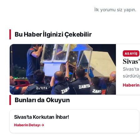
İlk yorumu siz yapın.
Bu Haber İlginizi Çekebilir
ASAYIŞ
Sivas
Sivas'ta
sürdürü
Haberin
Bunları da Okuyun
Sivas'ta Korkutan İhbar!
ASAYIŞ
Haberin Detayı →