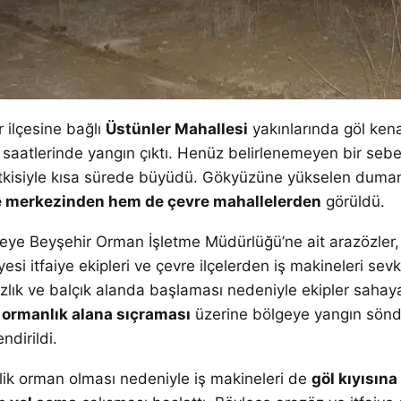
 ilçesine bağlı
Üstünler Mahallesi
yakınlarında göl ken
 saatlerinde yangın çıktı. Henüz belirlenemeyen bir sebe
etkisiyle kısa sürede büyüdü. Gökyüzüne yükselen duman
çe merkezinden hem de çevre mahallelerden
görüldü.
geye Beyşehir Orman İşletme Müdürlüğü’ne ait arazözler
si itfaiye ekipleri ve çevre ilçelerden iş makineleri sevk
zlık ve balçık alanda başlaması nedeniyle ekipler sahay
n
ormanlık alana sıçraması
üzerine bölgeye yangın sön
ndirildi.
lik orman olması nedeniyle iş makineleri de
göl kıyısına