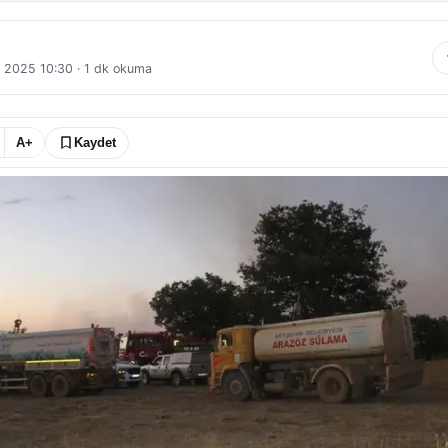
l 2025 10:30
·
1
dk okuma
A+
Kaydet