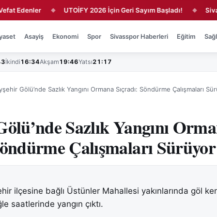
Edenler
UTOİFY 2026 İçin Geri Sayım Başladı!
Sivasspor
◆
◆
yaset
Asayiş
Ekonomi
Spor
Sivasspor Haberleri
Eğitim
Sağl
43
İkindi
16:34
Akşam
19:46
Yatsı
21:17
yşehir Gölü’nde Sazlık Yangını Ormana Sıçradı: Söndürme Çalışmaları Sü
Gölü’nde Sazlık Yangını Orm
Söndürme Çalışmaları Sürüyor
hir ilçesine bağlı Üstünler Mahallesi yakınlarında göl ke
le saatlerinde yangın çıktı.