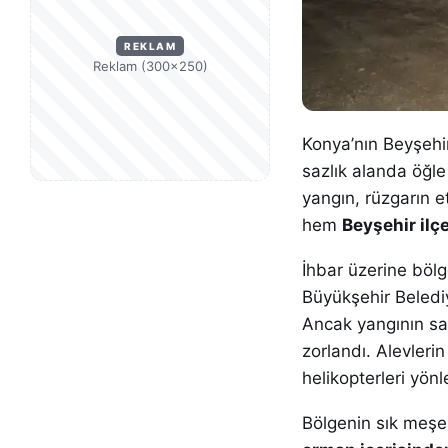
REKLAM
Reklam (300×250)
Konya’nın Beyşehir
sazlık alanda öğle
yangın, rüzgarın 
hem
Beyşehir il
İhbar üzerine böl
Büyükşehir Belediye
Ancak yangının sa
zorlandı. Alevleri
helikopterleri yönle
Bölgenin sık meşe