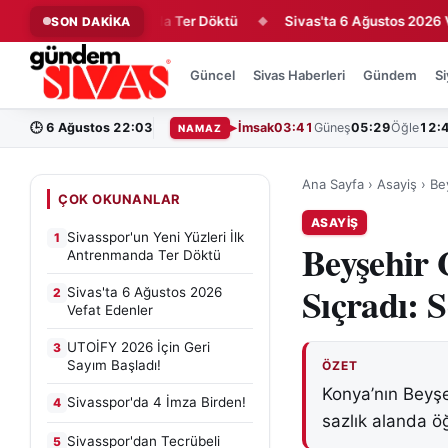
leri İlk Antrenmanda Ter Döktü
Sivas'ta 6 Ağustos 2026 Vefat 
SON DAKİKA
◆
Güncel
Sivas Haberleri
Gündem
Si
🕒
6 Ağustos 22:03
İmsak
03:41
Güneş
05:29
Öğle
12:
NAMAZ
Ana Sayfa
›
Asayiş
›
Be
ÇOK OKUNANLAR
ASAYIŞ
Sivasspor'un Yeni Yüzleri İlk
1
Beyşehir 
Antrenmanda Ter Döktü
Sıçradı: 
Sivas'ta 6 Ağustos 2026
2
Vefat Edenler
UTOİFY 2026 İçin Geri
3
Sayım Başladı!
ÖZET
Konya’nın Beyşe
Sivasspor'da 4 İmza Birden!
4
sazlık alanda öğ
Sivasspor'dan Tecrübeli
5