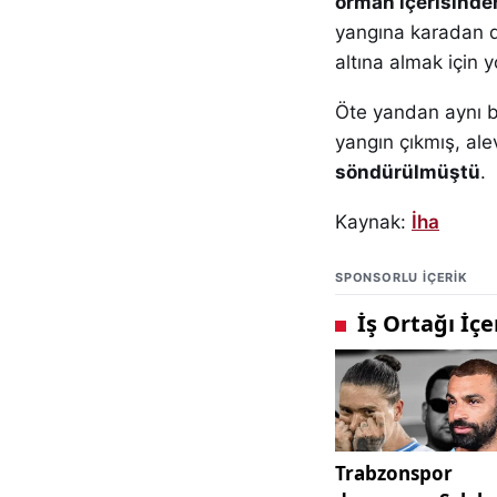
orman içerisinde
yangına karadan d
altına almak için 
Öte yandan aynı 
yangın çıkmış, al
söndürülmüştü
.
Kaynak:
İha
SPONSORLU IÇERIK