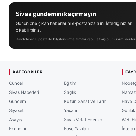
Sivas gündemini kaçırmayın
Günün öne çıkan haberlerini e-postanıza alın. İstediğiniz an
çıkabilirsiniz.
Kaydolarak e-posta ile bilgilendirme almayı kabul etmiş olursunuz. Veriler
KATEGORILER
FAYD
Güncel
Eğitim
Nöbetç
Sivas Haberleri
Sağlık
Namaz 
Gündem
Kültür, Sanat ve Tarih
Hava 
Siyaset
Yaşam
Günlük
Asayiş
Sivas Vefat Edenler
Web Hi
Ekonomi
Köşe Yazıları
İnterak