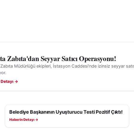
'ta Zabıta'dan Seyyar Satıcı Operasyonu!
 Zabıta Müdürlüğü ekipleri, İstasyon Caddesi'nde izinsiz seyyar satış
yor.
 Detayı →
Belediye Başkanının Uyuşturucu Testi Pozitif Çıktı!
ASAYIŞ
Haberin Detayı →