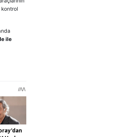
araçlarının
 kontrol
landa
e ile