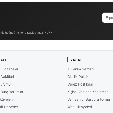
iniz üçüncü kişilerle paylaşılmaz (KVKK).
ALI
YASAL
i Eczaneler
Kullanım Şartları
Vakitleri
Gizlilik Politikası
Durumu
Çerez Politikası
 Burç Yorumları
Kişisel Verilerin Korunması
kâyeleri
Veri Sahibi Başvuru Formu
tif Haberler
Web Hikâyeleri