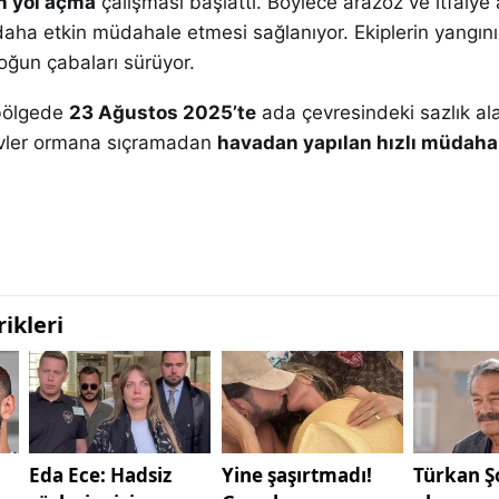
n yol açma
çalışması başlattı. Böylece arazöz ve itfaiye 
aha etkin müdahale etmesi sağlanıyor. Ekiplerin yangını
yoğun çabaları sürüyor.
bölgede
23 Ağustos 2025’te
ada çevresindeki sazlık a
evler ormana sıçramadan
havadan yapılan hızlı müdahal