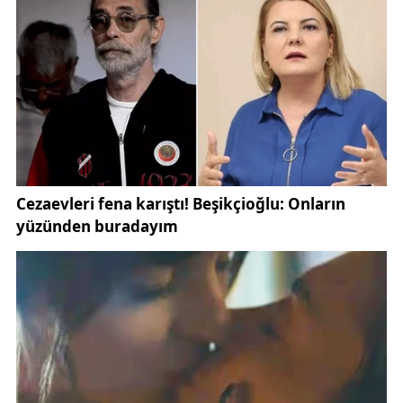
arayarak durumu bildirmek
.
Kaynak:
İha