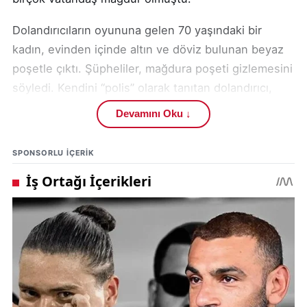
Dolandırıcıların oyununa gelen 70 yaşındaki bir
kadın, evinden içinde altın ve döviz bulunan beyaz
poşetle çıktı. Şüpheliler, mağdura poşeti gizlemesini
söyledi. Kendini “polis” olarak tanıtan dolandırıcı,
önceden belirlenen şekilde “Parola barış” diyerek
Devamını Oku ↓
poşeti aldı. Ancak bu anlar
güvenlik
kameraları
tarafından kaydedildi ve delil olarak
SPONSORLU IÇERIK
dosyaya girdi.
Şüphelilerin izini süren
Ankara İl Emniyet
Müdürlüğü Asayiş Şube Müdürlüğü Dolandırıcılık
Büro Amirliği
ekipleri, titiz bir çalışma yürüttü.
Polis, şüphelilerin hesaplarına yatırılan
2 milyon 850
bin TL’yi bloke ederek mağdura iade etti
.