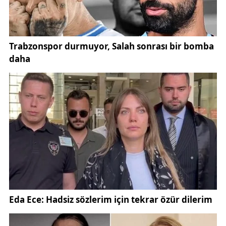
Ankara Asayiş Şube’deki işlemlerin ardından
adliyeye sevk edilen şüphelilerden
18’i tutuklandı
,
diğerleri hakkında yasal süreç devam ediyor.
Emniyet yetkilileri, vatandaşlara benzer dolandırıcılık
girişimlerine karşı dikkatli olmaları uyarısında
bulundu.
Uzmanlar, çetenin kullandığı yöntemin “klasik
telefon dolandırıcılığı” örneği olduğunu belirtiyor.
Özellikle yaşlı vatandaşların hedef alındığı bu
dolandırıcılık türünde, mağdurlar üzerinde korku ve
panik yaratılarak kısa sürede para ve ziynet eşyası
elde ediliyor.
Hukukçulara göre, bu tür vakalarda mağdurların
yapması gereken ilk şey,
155 Polis İmdat hattını