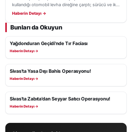
kullandığı otomobil levha direğine çarptı; sürücü ve iki
yolcu yaralanarak ambulanslarla hastaneye kaldırıldı.
Haberin Detayı →
Bunları da Okuyun
Yağdonduran Geçidi'nde Tır Faciası
ASAYIŞ
Haberin Detayı →
Sivas'ta Yasa Dışı Bahis Operasyonu!
ASAYIŞ
Haberin Detayı →
Sivas'ta Zabıta'dan Seyyar Satıcı Operasyonu!
ASAYIŞ
Haberin Detayı →