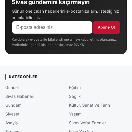
Sivas gündemini kaçırmayın
Günün öne çıkan haberlerini e-postanıza alın. İstediğiniz
an çıkabilirsiniz.
Abone Ol
Kaydolarak e-posta ile bilgilendirme almayı kabul etmiş olursunuz.
Verileriniz üçüncü kişilerle paylaşılmaz (KVKK).
KATEGORILER
Güncel
Eğitim
Sivas Haberleri
Sağlık
Gündem
Kültür, Sanat ve Tarih
Siyaset
Yaşam
Asayiş
Sivas Vefat Edenler
Ekonomi
Köşe Yazıları