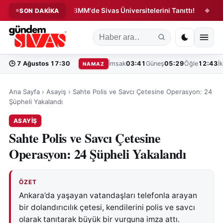
Rukiye Toy, TBMM'de Sivas Üniversitelerini Tanıttı!
Bölges
SON DAKİKA
◆
◆
🕒
7 Ağustos 17:30
İmsak
03:41
Güneş
05:29
Öğle
12:43
İ
NAMAZ
Ana Sayfa
›
Asayiş
›
Sahte Polis ve Savcı Çetesine Operasyon: 24
Şüpheli Yakalandı
ASAYIŞ
Sahte Polis ve Savcı Çetesine
Operasyon: 24 Şüpheli Yakalandı
ÖZET
Ankara’da yaşayan vatandaşları telefonla arayan
bir dolandırıcılık çetesi, kendilerini polis ve savcı
olarak tanıtarak büyük bir vurguna imza attı.