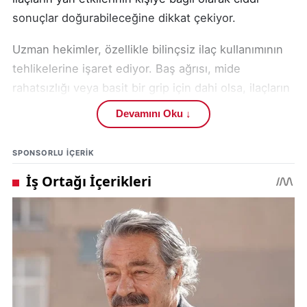
sonuçlar doğurabileceğine dikkat çekiyor.
Uzman hekimler, özellikle bilinçsiz ilaç kullanımının
tehlikelerine işaret ediyor. Baş ağrısı, mide
rahatsızlığı veya basit bir grip için dahi olsa, ilaçların
mutlaka doktor tavsiyesiyle alınması gerektiği
Devamını Oku ↓
hatırlatılıyor. Yanlış dozda veya bilinçsiz kullanılan
ilaçların kalp durması, solunum yetmezliği ve ani
SPONSORLU IÇERIK
ölümlerle sonuçlanabileceği vurgulanıyor.
Kaynak:
İha