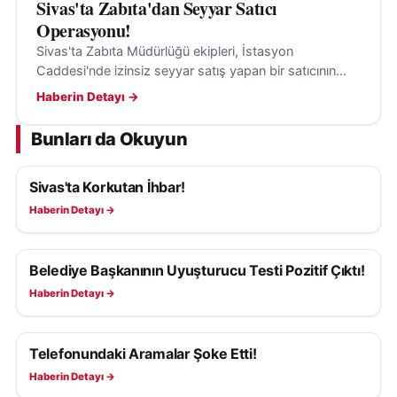
Sivas'ta Zabıta'dan Seyyar Satıcı
Operasyonu!
Sivas'ta Zabıta Müdürlüğü ekipleri, İstasyon
Caddesi'nde izinsiz seyyar satış yapan bir satıcının
tezgâhını kaldırarak denetimlerini sürdürüyor.
Haberin Detayı →
Bunları da Okuyun
Sivas'ta Korkutan İhbar!
ASAYIŞ
Haberin Detayı →
Belediye Başkanının Uyuşturucu Testi Pozitif Çıktı!
ASAYIŞ
Haberin Detayı →
Telefonundaki Aramalar Şoke Etti!
ASAYIŞ
Haberin Detayı →