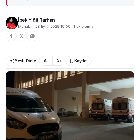
İpek Yiğit Tarhan
Muhabir
·
23 Eylül 2025 10:00
·
1
dk okuma
Sesli Dinle
A−
A+
Kaydet