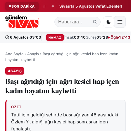
nsfer Hareketliliği!
Sivas'ta 5 Ağustos Vefat Edenler!
Ta
SON DAKİKA
◆
◆
🕒
6 Ağustos 03:03
İmsak
03:40
Güneş
05:28
Öğle
12:43
NAMAZ
Ana Sayfa
›
Asayiş
›
Başı ağrıdığı için ağrı kesici hap içen kadın
hayatını kaybetti
ASAYIŞ
Başı ağrıdığı için ağrı kesici hap içen
kadın hayatını kaybetti
ÖZET
Tatil için geldiği şehirde başı ağrıyan 46 yaşındaki
Özlem Y., aldığı ağrı kesici hap sonrası aniden
fenalaştı.