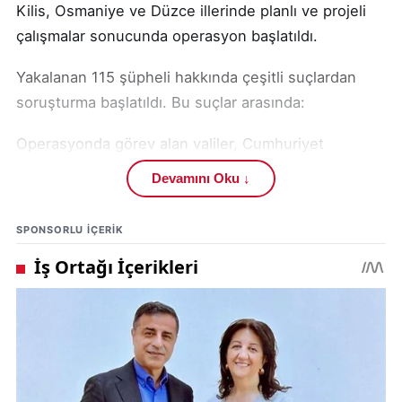
Kilis, Osmaniye ve Düzce illerinde planlı ve projeli
çalışmalar sonucunda operasyon başlatıldı.
Yakalanan 115 şüpheli hakkında çeşitli suçlardan
soruşturma başlatıldı. Bu suçlar arasında:
Operasyonda görev alan valiler, Cumhuriyet
Başsavcılıkları, EGM KOM Başkanlığı, İl Emniyet
Devamını Oku ↓
Müdürleri ve İl Emniyet KOM ve Mali Şube Müdürleri
ile polisler tebrik edildi. T.C. İçişleri Bakanlığı , suç
SPONSORLU IÇERIK
ve suçlularla mücadelenin azim ve kararlılıkla
sürdürüleceğini vurgulayarak, organize suç örgütleri
ve çeteler gibi tefecilere de göz açtırmayacaklarını
belirtti.