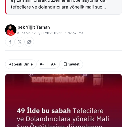
eş zamanlı olarak düzenlenen operasyonlarda,
tefecilere ve dolandırıcılara yönelik mali suç…
İpek Yiğit Tarhan
Muhabir
·
17 Eylül 2025 09:11
·
1
dk okuma
Sesli Dinle
A−
A+
Kaydet