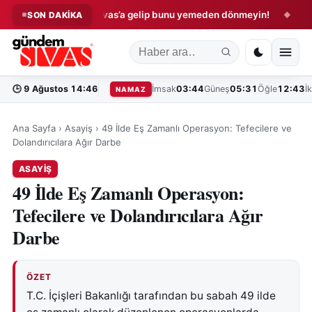
elli oldu
Sivas’a gelip bunu yemeden dönmeyin!
Sivas’t
SON DAKİKA
◆
◆
🕒
9 Ağustos 14:46
İmsak
03:44
Güneş
05:31
Öğle
12:43
İ
NAMAZ
Ana Sayfa
›
Asayiş
›
49 İlde Eş Zamanlı Operasyon: Tefecilere ve
Dolandırıcılara Ağır Darbe
ASAYIŞ
49 İlde Eş Zamanlı Operasyon:
Tefecilere ve Dolandırıcılara Ağır
Darbe
ÖZET
T.C. İçişleri Bakanlığı tarafından bu sabah 49 ilde