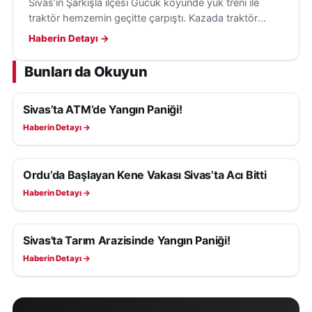
Sivas’ın Şarkışla ilçesi Gücük köyünde yük treni ile
traktör hemzemin geçitte çarpıştı. Kazada traktör
sürücüsü yaralandı, olayla ilgili inceleme başlatıldı.
Haberin Detayı →
Bunları da Okuyun
Sivas’ta ATM’de Yangın Paniği!
ASAYIŞ
Haberin Detayı →
Ordu’da Başlayan Kene Vakası Sivas’ta Acı Bitti
ASAYIŞ
Haberin Detayı →
Sivas'ta Tarım Arazisinde Yangın Paniği!
ASAYIŞ
Haberin Detayı →