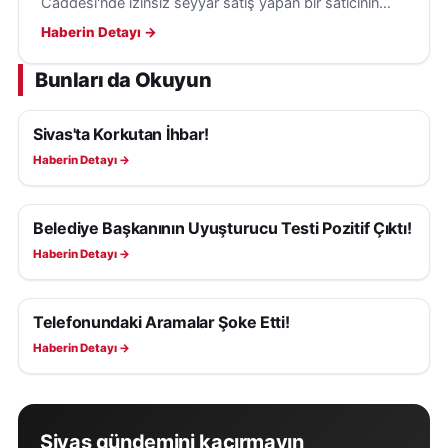
Caddesi'nde izinsiz seyyar satış yapan bir satıcının
tezgâhını kaldırarak denetimlerini sürdürüyor.
Haberin Detayı →
Bunları da Okuyun
Sivas'ta Korkutan İhbar!
ASAYIŞ
Haberin Detayı →
Belediye Başkanının Uyuşturucu Testi Pozitif Çıktı!
ASAYIŞ
Haberin Detayı →
Telefonundaki Aramalar Şoke Etti!
ASAYIŞ
Haberin Detayı →
Sivas gündemini kaçırmayın