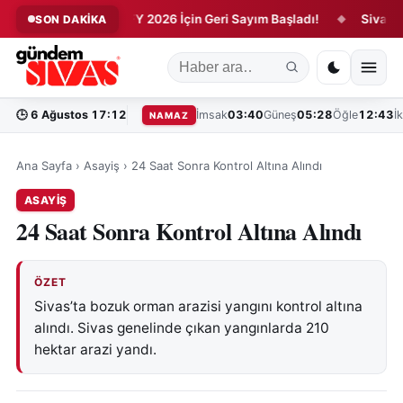
nler
UTOİFY 2026 İçin Geri Sayım Başladı!
Sivasspor'da
SON DAKİKA
◆
◆
🕒
6 Ağustos 17:12
İmsak
03:40
Güneş
05:28
Öğle
12:43
İ
NAMAZ
Ana Sayfa
›
Asayiş
›
24 Saat Sonra Kontrol Altına Alındı
ASAYIŞ
24 Saat Sonra Kontrol Altına Alındı
ÖZET
Sivas’ta bozuk orman arazisi yangını kontrol altına
alındı. Sivas genelinde çıkan yangınlarda 210
hektar arazi yandı.