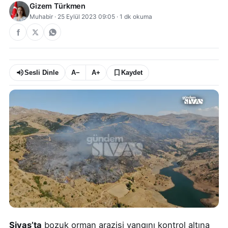
Gizem Türkmen
Muhabir
·
25 Eylül 2023 09:05
·
1
dk okuma
Sesli Dinle
A−
A+
Kaydet
Sivas’ta
bozuk orman arazisi yangını kontrol altına