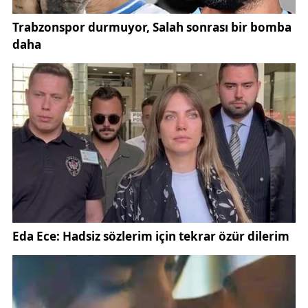
arazi yapısıydı. Geriye kalan 10 hektarlık alanda
orman arazisiydi. Geçmiş olsun dileklerimi iletiyor,
yangınlarla mücadelede emekleri geçen herkese
teşekkür ediyorum. Yangının çıkış sebebi ile ilgili
araştırmalar ilgili merciler tarafından başlatılmış
durumda” ifadelerine yer verdi.