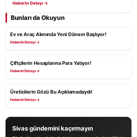
tescilli üretim için çağrı yapıldı.
Haberin Detayı →
Bunları da Okuyun
Ev ve Araç Alımında Yeni Dönem Başlıyor!
EKONOMI
Haberin Detayı →
Çiftçilerin Hesaplarına Para Yatıyor!
EKONOMI
Haberin Detayı →
Üreticilerin Gözü Bu Açıklamadaydı!
EKONOMI
Haberin Detayı →
Sivas gündemini kaçırmayın