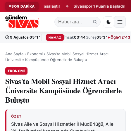
 kanun teklifi yasalaştı!
Sivasspor 1 Puanla Başladı!
“B
SON DAKİKA
◆
◆
🕒
9 Ağustos 05:11
İmsak
03:44
Güneş
05:31
Öğle
12:43
NAMAZ
Ana Sayfa
›
Ekonomi
›
Sivas'ta Mobil Sosyal Hizmet Aracı
Üniversite Kampüsünde Öğrencilerle Buluştu
EKONOMI
Sivas'ta Mobil Sosyal Hizmet Aracı
Üniversite Kampüsünde Öğrencilerle
Buluştu
ÖZET
Sivas Aile ve Sosyal Hizmetler İl Müdürlüğü, Aile