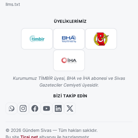
llms.txt
ÜYELIKLERIMIZ
Kurumumuz TİMBİR üyesi, BHA ve İHA abonesi ve Sivas
Gazeteciler Cemiyeti üyesidir.
BIZI TAKIP EDIN
©
2026
Gündem Sivas — Tüm hakları saklıdır.
Bu site
Tiraj.net
altyapısı ile hazırlanmıştır.