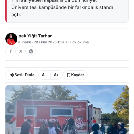
Yılı faaliyetleri kapsamında Cumhuriyet
Üniversitesi kampüsünde bir farkındalık standı
açtı.
İpek Yiğit Tarhan
Muhabir
·
28 Ekim 2025 15:43
·
1
dk okuma
Sesli Dinle
A−
A+
Kaydet