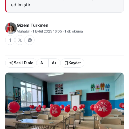
edilmiştir.
Gizem Türkmen
Muhabir
·
1 Eylül 2025 16:05
·
1
dk okuma
Sesli Dinle
A−
A+
Kaydet