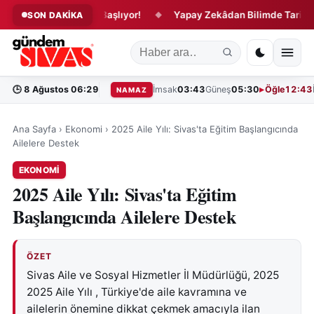
eni İnfaz Dönemi Başlıyor!
Yapay Zekâdan Bilimde Tarihi Adım
SON DAKİKA
◆
🕒
8 Ağustos 06:29
İmsak
03:43
Güneş
05:30
Öğle
12:43
NAMAZ
Ana Sayfa
›
Ekonomi
›
2025 Aile Yılı: Sivas'ta Eğitim Başlangıcında
Ailelere Destek
EKONOMI
2025 Aile Yılı: Sivas'ta Eğitim
Başlangıcında Ailelere Destek
ÖZET
Sivas Aile ve Sosyal Hizmetler İl Müdürlüğü, 2025
2025 Aile Yılı , Türkiye'de aile kavramına ve
ailelerin önemine dikkat çekmek amacıyla ilan