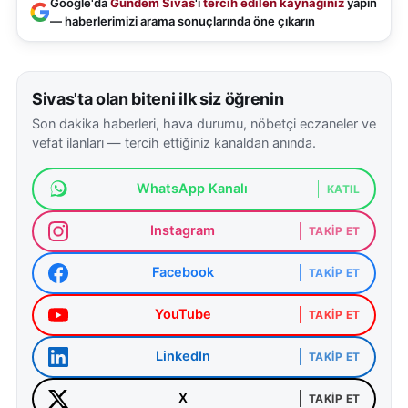
Google'da
Gündem Sivas
'ı
tercih edilen kaynağınız
yapın
— haberlerimizi arama sonuçlarında öne çıkarın
Sivas'ta olan biteni ilk siz öğrenin
Son dakika haberleri, hava durumu, nöbetçi eczaneler ve
vefat ilanları — tercih ettiğiniz kanaldan anında.
WhatsApp Kanalı
KATIL
Instagram
TAKIP ET
Facebook
TAKIP ET
YouTube
TAKIP ET
LinkedIn
TAKIP ET
X
TAKIP ET