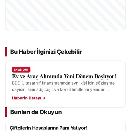
Bu Haber İlginizi Çekebilir
EKONOMI
Ev ve Araç Alımında Yeni Dönem Başlıyor!
BDDK, tasarruf finansmanında aynı kişi için sözleşme
sayısını sınırladı; taşıt ve konut limitlerini yeniden
belirledi. Yeni kurallar 1 Ekim 2026’da yürürlükte.
Haberin Detayı →
Bunları da Okuyun
Çiftçilerin Hesaplarına Para Yatıyor!
EKONOMI