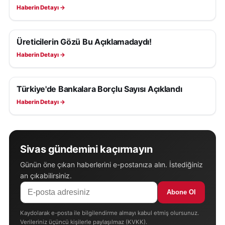
Haberin Detayı →
Üreticilerin Gözü Bu Açıklamadaydı!
EKONOMI
Haberin Detayı →
Türkiye'de Bankalara Borçlu Sayısı Açıklandı
EKONOMI
Haberin Detayı →
Sivas gündemini kaçırmayın
Günün öne çıkan haberlerini e-postanıza alın. İstediğiniz
an çıkabilirsiniz.
Abone Ol
Kaydolarak e-posta ile bilgilendirme almayı kabul etmiş olursunuz.
Verileriniz üçüncü kişilerle paylaşılmaz (KVKK).