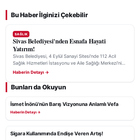
Bu Haber İlginizi Çekebilir
SAĞLIK
Sivas Belediyesi'nden Esnafa Hayati
Yatırım!
Sivas Belediyesi, 4 Eylül Sanayi Sitesi'nde 112 Acil
Sağlık Hizmetleri İstasyonu ve Aile Sağlığı Merkezi'nin
temelini attı, sağlık hizmetlerine erişim kolaylaşacak.
Haberin Detayı →
Bunları da Okuyun
İsmet İnönü'nün Barış Vizyonuna Anlamlı Vefa
SAĞLIK
Haberin Detayı →
Sigara Kullanımında Endişe Veren Artış!
SAĞLIK