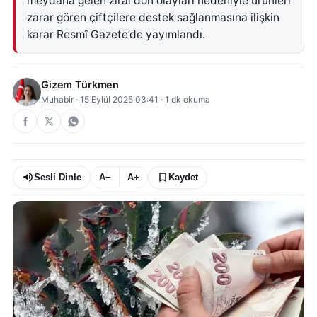
meydana gelen zirai don olayları nedeniyle ürünleri
zarar gören çiftçilere destek sağlanmasına ilişkin
karar Resmî Gazete’de yayımlandı.
Gizem Türkmen
Muhabir
·
15 Eylül 2025 03:41
·
1
dk okuma
Sesli Dinle
A−
A+
Kaydet