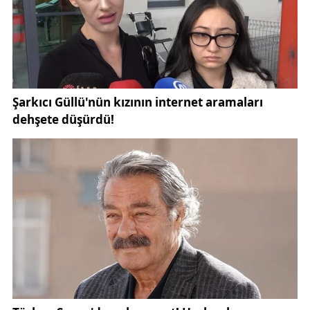
olan
Sivas
, son yıllarda iklim değişikliğinin etkileri
nedeniyle don zararlarından ciddi şekilde etkileniyor.
Özellikle
madımak, patates, buğday ve arpa
gibi
ürünlerde yaşanan kayıplar, bölgedeki tarımsal
üretimi doğrudan etkiliyor. Sivas’taki gelişmelerle
ilgili güncel haberler için
Gündem Sivas
üzerinden
bilgi alınabilir.
Tarım uzmanları, çiftçilerin başvuru sürecini son
güne bırakmamaları gerektiğini vurguluyor.
Belgelerde yapılacak en küçük hata, destekten
yararlanma sürecini olumsuz etkileyebilir. Ayrıca,
başvuruların yoğunlaşacağı son günlerde sistemsel
aksaklıklar da yaşanabileceği için çiftçilerin
erkenden işlem yapmaları öneriliyor.
Destekleme ödemelerinin, çiftçilerin yaşadığı