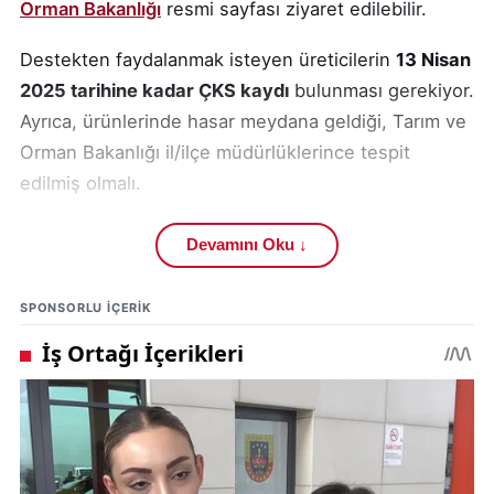
Orman Bakanlığı
resmi sayfası ziyaret edilebilir.
Destekten faydalanmak isteyen üreticilerin
13 Nisan
2025 tarihine kadar ÇKS kaydı
bulunması gerekiyor.
Ayrıca, ürünlerinde hasar meydana geldiği, Tarım ve
Orman Bakanlığı il/ilçe müdürlüklerince tespit
edilmiş olmalı.
Başvurular, il/ilçe müdürlükleri üzerinden alınacak.
Devamını Oku ↓
Bu noktada üreticilerin belgelerini eksiksiz
tamamlaması önem taşıyor.
SPONSORLU IÇERIK
Destekleme ödemelerinden:
Dolayısıyla, zirai sigorta kapsamında olmayan
üreticiler için bu destek büyük bir fırsat sunuyor.
Tarım ve hayvancılığın merkezlerinden biri