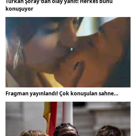
kayıpların telafi edilmesine katkı sunmasının yanı
sıra tarımsal üretimin sürdürülebilirliğini sağlaması
da bekleniyor. Uzmanlara göre, don olayları iklim
değişikliğiyle birlikte daha sık görüleceğinden, bu
tür desteklerin önemi giderek artıyor.
Kaynak:
GündemSivas