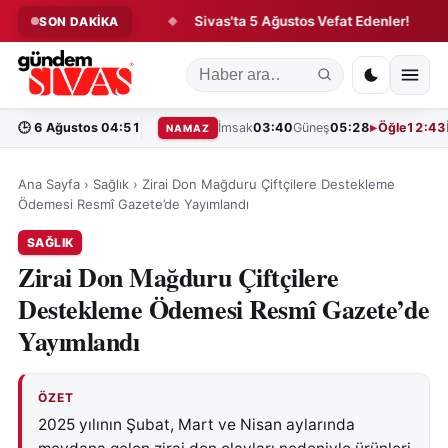
fer Hareketliliği!
Sivas'ta 5 Ağustos Vefat Edenler!
Tar
SON DAKİKA
◆
◆
🕒
6 Ağustos 04:51
İmsak
03:40
Güneş
05:28
Öğle
12:43
NAMAZ
Ana Sayfa
›
Sağlık
›
Zirai Don Mağduru Çiftçilere Destekleme
Ödemesi Resmî Gazete’de Yayımlandı
SAĞLIK
Zirai Don Mağduru Çiftçilere
Destekleme Ödemesi Resmî Gazete’de
Yayımlandı
ÖZET
2025 yılının Şubat, Mart ve Nisan aylarında