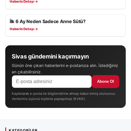
Haberin Detayı →
İlk 6 Ay Neden Sadece Anne Sütü?
SAĞLIK
Haberin Detayı →
Sivas gündemini kaçırmayın
Günün öne çıkan haberlerini e-postanıza alın. İstediğiniz
an çıkabilirsiniz.
Abone Ol
Kaydolarak e-posta ile bilgilendirme almayı kabul etmiş olursunuz.
Verileriniz üçüncü kişilerle paylaşılmaz (KVKK).
KATEGORILER