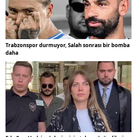
gücünü hem de yerel girişimciliğin ulusal ölçekteki
başarısını göstermesi açısından büyük bir anlam
taşıyor.
Bu başarı, aynı zamanda Sivas Ticaret ve Sanayi
Odası tarafından sık sık dile getirilen “Sivas’ın
yatırımcılar için cazibe merkezi olma hedefi” ile de
örtüşüyor.
Ezel Kozmetik Yönetim Kurulu Başkanı Ünal Karaca,
törende yaptığı kısa açıklamada, başarının arkasında
güçlü bir ekip ruhu ve sürekli gelişim vizyonu
olduğunu vurguladı. Karaca, “Bu ödül yalnızca
şirketimizin değil, aynı zamanda Sivas’ın üretim
potansiyelinin de bir göstergesi. Tüm çalışma
arkadaşlarımıza ve bizlere güvenen paydaşlarımıza
teşekkür ediyorum.” dedi.