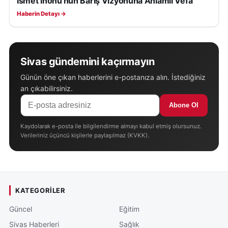
İsmet İnönü'nün Barış Vizyonuna Anlamlı Vefa
Haberin Detayı →
Sivas gündemini kaçırmayın
Günün öne çıkan haberlerini e-postanıza alın. İstediğiniz
an çıkabilirsiniz.
Abone Ol
Kaydolarak e-posta ile bilgilendirme almayı kabul etmiş olursunuz.
Verileriniz üçüncü kişilerle paylaşılmaz (KVKK).
KATEGORILER
Güncel
Eğitim
Sivas Haberleri
Sağlık