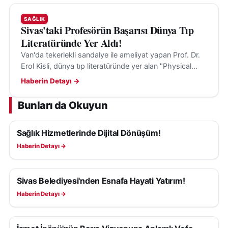
SAĞLIK
Sivas'taki Profesörün Başarısı Dünya Tıp
Literatüründe Yer Aldı!
Van'da tekerlekli sandalye ile ameliyat yapan Prof. Dr.
Erol Kisli, dünya tıp literatüründe yer alan "Physical
Limits" çalışmasıyla dikkat çekti.
Haberin Detayı →
Bunları da Okuyun
Sağlık Hizmetlerinde Dijital Dönüşüm!
SAĞLIK
Haberin Detayı →
Sivas Belediyesi'nden Esnafa Hayati Yatırım!
SAĞLIK
Haberin Detayı →
SAĞLIK