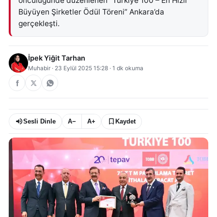
öncülüğünde düzenlenen “Türkiye 100 – En Hızlı
Büyüyen Şirketler Ödül Töreni” Ankara’da
gerçekleşti.
İpek Yiğit Tarhan
Muhabir
·
23 Eylül 2025 15:28
·
1
dk okuma
Sesli Dinle
A−
A+
Kaydet