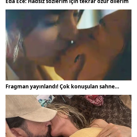
Sivas Merkez OSB’deki üretim kapasitesini her
geçen yıl artıran firma, hem istihdam yaratıyor hem
de bölgenin ihracat rakamlarına doğrudan katkı
sağlıyor. Ekonomistler, Ezel Kozmetik gibi firmaların
artmasının, Sivas’ın sanayi alanındaki konumunu
daha da güçlendireceğini belirtiyor.