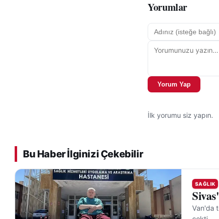
Yorumlar
Yorum Yap
İlk yorumu siz yapın.
Bu Haber İlginizi Çekebilir
SAĞLIK
Sivas
Van'da t
çekti.