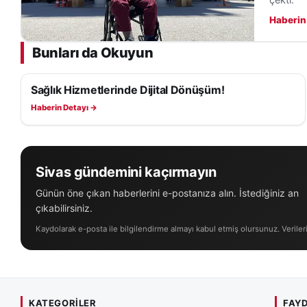
Haberin
Bunları da Okuyun
Sağlık Hizmetlerinde Dijital Dönüşüm!
SAĞLIK
Haberin Detayı →
Sivas gündemini kaçırmayın
Günün öne çıkan haberlerini e-postanıza alın. İstediğiniz an
çıkabilirsiniz.
Kaydolarak e-posta ile bilgilendirme almayı kabul etmiş olursunuz. Veriler
KATEGORILER
FAYD