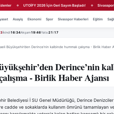
r
UTOİFY 2026 İçin Geri Sayım Başladı!
Sivasspor'da 4 
◆
◆
yaset
Asayiş
Ekonomi
Spor
Sivasspor Haberleri
Eğitim
Sağl
43
İkindi
16:34
Akşam
19:46
Yatsı
21:17
aeli Büyükşehir’den Derince’nin kalbinde hummalı çalışma - Birlik Haber A
üyükşehir’den Derince’nin ka
alışma - Birlik Haber Ajansı
hir Belediyesi İ SU Genel Müdürlüğü, Derince Denizciler
vre cadde ve sokaklarda kullanım ömrünü tamamlayan ve