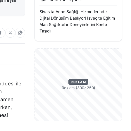
lışmayla
Sivas'ta Anne Sağlığı Hizmetlerinde
Dijital Dönüşüm Başlıyor! İsveç'te Eğitim
Alan Sağlıkçılar Deneyimlerini Kente
Taşıdı
REKLAM
ddesi ile
Reklam (300×250)
n
amamen
irken,
mesi