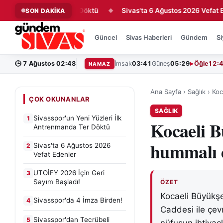
lk Antrenmanda Ter Döktü
Sivas'ta 6 Ağustos 2026 Vefat Edenle
SON DAKİKA
◆
Güncel
Sivas Haberleri
Gündem
Si
🕒
7 Ağustos 02:48
İmsak
03:41
Güneş
05:29
Öğle
12:
NAMAZ
Ana Sayfa
›
Sağlık
›
Koc
ÇOK OKUNANLAR
SAĞLIK
Sivasspor'un Yeni Yüzleri İlk
1
Kocaeli B
Antrenmanda Ter Döktü
hummalı ç
Sivas'ta 6 Ağustos 2026
2
Vefat Edenler
UTOİFY 2026 İçin Geri
3
Sayım Başladı!
ÖZET
Kocaeli Büyükşe
Sivasspor'da 4 İmza Birden!
4
Caddesi ile çe
Sivasspor'dan Tecrübeli
5