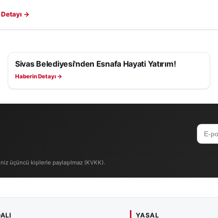
 Detayı →
Sivas Belediyesi'nden Esnafa Hayati Yatırım!
SAĞLIK
Haberin Detayı →
iniz üçüncü kişilerle paylaşılmaz (KVKK).
ALI
YASAL