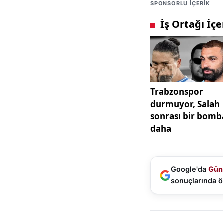
SPONSORLU IÇERIK
Google'da
Gün
sonuçlarında ö