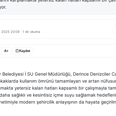
arını karşılamakta yetersiz kalan hatları kapsamlı bir ça
or.
t 2025 20:09
·
1
dk okuma
A+
Kaydet
r Belediyesi İ SU Genel Müdürlüğü, Derince Denizciler Ca
okaklarda kullanım ömrünü tamamlayan ve artan nüfusu
ılamakta yetersiz kalan hatları kapsamlı bir çalışmayla t
le daha sağlıklı ve kesintisiz içme suyu sağlamak hedeflen
etimiyle modern şehircilik anlayışının da hayata geçiril