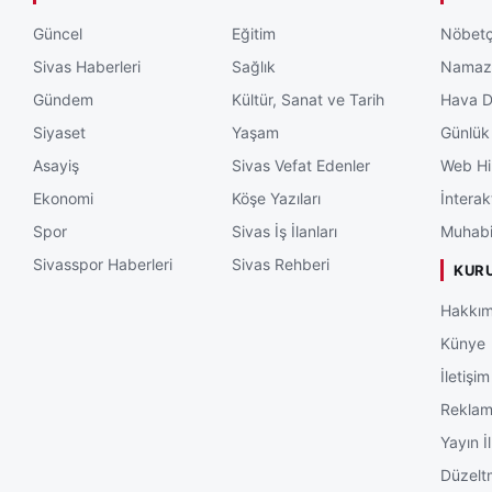
Güncel
Eğitim
Nöbetç
Sivas Haberleri
Sağlık
Namaz 
Gündem
Kültür, Sanat ve Tarih
Hava 
Siyaset
Yaşam
Günlük
Asayiş
Sivas Vefat Edenler
Web Hi
Ekonomi
Köşe Yazıları
İnterak
Spor
Sivas İş İlanları
Muhabi
Sivasspor Haberleri
Sivas Rehberi
KUR
Hakkım
Künye
İletişim
Rekla
Yayın İl
Düzelt