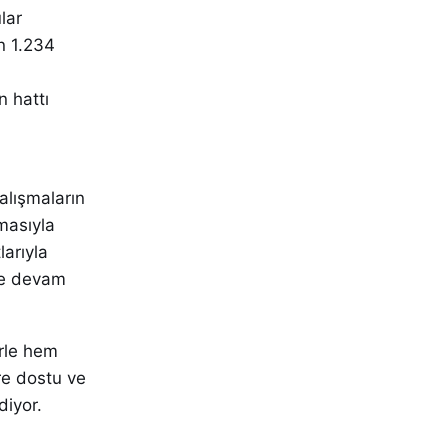
lar
n 1.234
 hattı
alışmaların
masıyla
larıyla
eye devam
erle hem
re dostu ve
diyor.