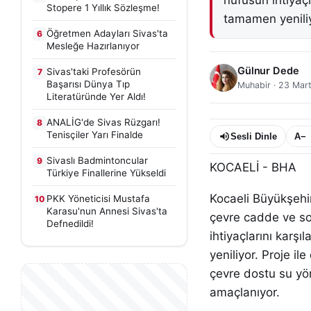
nüfusun ihtiyaçl
Stopere 1 Yıllık Sözleşme!
tamamen yeniliy
Öğretmen Adayları Sivas'ta
6
Mesleğe Hazırlanıyor
Gülnur Dede
Sivas'taki Profesörün
7
Başarısı Dünya Tıp
Muhabir
·
23 Mar
Literatüründe Yer Aldı!
ANALİG'de Sivas Rüzgarı!
8
Tenisçiler Yarı Finalde
Sesli Dinle
A−
Sivaslı Badmintoncular
9
KOCAELİ - BHA
Türkiye Finallerine Yükseldi
Kocaeli Büyükşehi
PKK Yöneticisi Mustafa
10
Karasu'nun Annesi Sivas'ta
çevre cadde ve s
Defnedildi!
ihtiyaçlarını karş
yeniliyor. Proje i
çevre dostu su yön
amaçlanıyor.