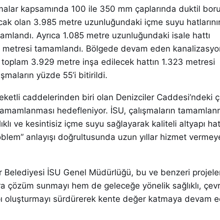
şmalar kapsamında 100 ile 350 mm çaplarında duktil boru
lacak olan 3.985 metre uzunluğundaki içme suyu hatlarını
amlandı. Ayrıca 1.085 metre uzunluğundaki isale hattı
5 metresi tamamlandı. Bölgede devam eden kanalizasyon
 toplam 3.929 metre inşa edilecek hattın 1.323 metresi
maların yüzde 55’i bitirildi.
eketli caddelerinden biri olan Denizciler Caddesi’ndeki ç
tamamlanması hedefleniyor. İSU, çalışmaların tamamlan
lı ve kesintisiz içme suyu sağlayarak kaliteli altyapı hat
Problem” anlayışı doğrultusunda uzun yıllar hizmet verm
r Belediyesi İSU Genel Müdürlüğü, bu ve benzeri projel
ra çözüm sunmayı hem de geleceğe yönelik sağlıklı, çev
yapı oluşturmayı sürdürerek kente değer katmaya devam e