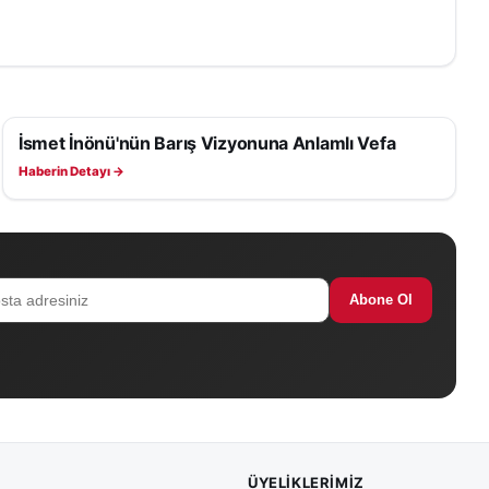
İsmet İnönü'nün Barış Vizyonuna Anlamlı Vefa
SAĞLIK
Haberin Detayı →
Abone Ol
ÜYELIKLERIMIZ