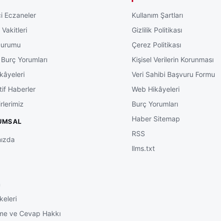
i Eczaneler
Kullanım Şartları
Vakitleri
Gizlilik Politikası
Durumu
Çerez Politikası
 Burç Yorumları
Kişisel Verilerin Korunması
kâyeleri
Veri Sahibi Başvuru Formu
tif Haberler
Web Hikâyeleri
rlerimiz
Burç Yorumları
Haber Sitemap
UMSAL
RSS
ızda
llms.txt
m
keleri
me ve Cevap Hakkı