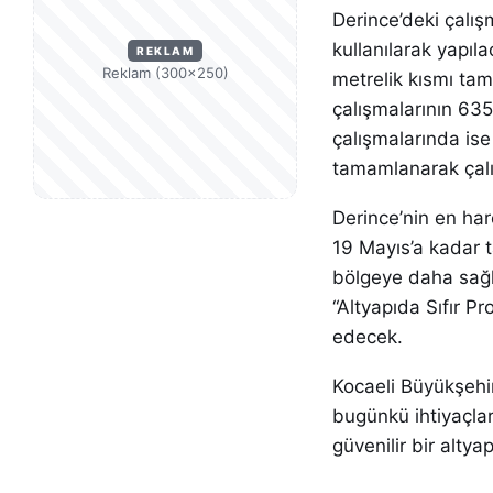
Derince’deki çalı
kullanılarak yapı
REKLAM
Reklam (300×250)
metrelik kısmı tam
çalışmalarının 63
çalışmalarında ise
tamamlanarak çalış
Derince’nin en har
19 Mayıs’a kadar 
bölgeye daha sağlık
“Altyapıda Sıfır 
edecek.
Kocaeli Büyükşehi
bugünkü ihtiyaçla
güvenilir bir alt