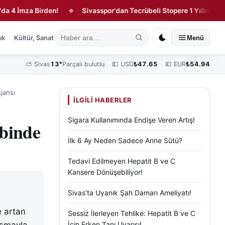
İmza Birden!
Sivasspor'dan Tecrübeli Stopere 1 Yıllık Sözleşme
◆
ık
Kültür, Sanat ve Tarih
Yaşam
Sivas Vefat Edenler
Köşe Yazılar
Menü
⛅
Sivas
13°
Parçalı bulutlu
💵 USD
₺
47.65
💶 EUR
₺
54.94
jansı
İLGILI HABERLER
Sigara Kullanımında Endişe Veren Artış!
lbinde
İlk 6 Ay Neden Sadece Anne Sütü?
Tedavi Edilmeyen Hepatit B ve C
Kansere Dönüşebiliyor!
Sivas'ta Uyanık Şah Damarı Ameliyatı!
 artan
Sessiz İlerleyen Tehlike: Hepatit B ve C
İçin Erken Tanı Uyarısı!