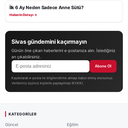
İlk 6 Ay Neden Sadece Anne Sütü?
SAĞLIK
Haberin Detayı →
Sivas gündemini kaçırmayın
Günün öne çıkan haberlerini e-postanıza alın. İstediğiniz
an çıkabilirsiniz.
Abone Ol
Kaydolarak e-posta ile bilgilendirme almayı kabul etmiş olursunuz.
Verileriniz üçüncü kişilerle paylaşılmaz (KVKK).
KATEGORILER
Güncel
Eğitim