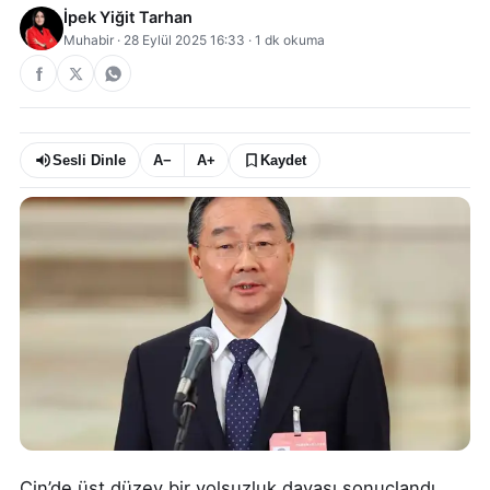
İpek Yiğit Tarhan
Muhabir
·
28 Eylül 2025 16:33
·
1
dk okuma
Sesli Dinle
A−
A+
Kaydet
Çin’de üst düzey bir yolsuzluk davası sonuçlandı.