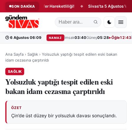
Sivasspor'da Transfer Hareketliliği!
Sivas'ta 5 Ağustos Vefat Ed
SON DAKİKA
◆
🕒
6 Ağustos 06:09
İmsak
03:40
Güneş
05:28
Öğle
12:43
NAMAZ
Ana Sayfa
›
Sağlık
›
Yolsuzluk yaptığı tespit edilen eski bakan
idam cezasına çarptırıldı
SAĞLIK
Yolsuzluk yaptığı tespit edilen eski
bakan idam cezasına çarptırıldı
ÖZET
Çin’de üst düzey bir yolsuzluk davası sonuçlandı.