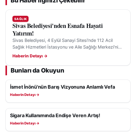
Bu Haber İlginizi Çekebilir
SAĞLIK
Sivas Belediyesi'nden Esnafa Hayati
Yatırım!
Sivas Belediyesi, 4 Eylül Sanayi Sitesi'nde 112 Acil
Sağlık Hizmetleri İstasyonu ve Aile Sağlığı Merkezi'nin
temelini attı, sağlık hizmetlerine erişim kolaylaşacak.
Haberin Detayı →
Bunları da Okuyun
İsmet İnönü'nün Barış Vizyonuna Anlamlı Vefa
SAĞLIK
Haberin Detayı →
Sigara Kullanımında Endişe Veren Artış!
SAĞLIK
Haberin Detayı →