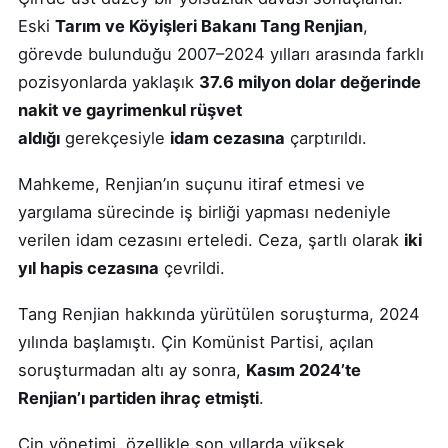
Eski
Tarım ve Köyişleri Bakanı Tang Renjian
,
görevde bulunduğu 2007–2024 yılları arasında farklı
pozisyonlarda yaklaşık
37.6 milyon dolar değerinde
nakit ve gayrimenkul rüşvet
aldığı
gerekçesiyle
idam cezasına
çarptırıldı.
Mahkeme, Renjian’ın suçunu itiraf etmesi ve
yargılama sürecinde iş birliği yapması nedeniyle
verilen idam cezasını erteledi. Ceza, şartlı olarak
iki
yıl hapis cezasına
çevrildi.
Tang Renjian hakkında yürütülen soruşturma, 2024
yılında başlamıştı. Çin Komünist Partisi, açılan
soruşturmadan altı ay sonra,
Kasım 2024’te
Renjian’ı partiden ihraç etmişti
.
Çin yönetimi, özellikle son yıllarda yüksek