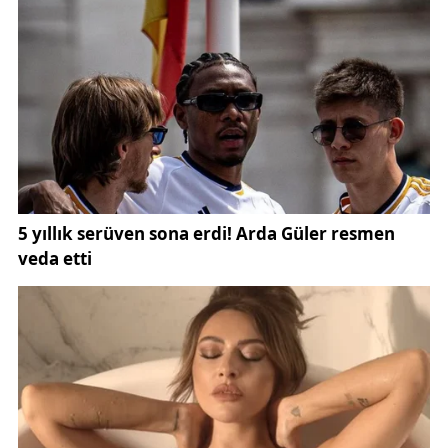
tamamen kapatılması halinde bu sistem işlevsiz
kalıyor.
Uzmanlar, donan kombilere müdahale ederken de
dikkatli olunması gerektiğini belirtiyor. Donmuş
borulara doğrudan sıcak su dökülmesi, ani ısı farkı
nedeniyle boruların çatlamasına veya patlamasına
yol açabiliyor. Bu nedenle kombinin kendi kendine
çözülmesinin beklenmesi ya da ılık su yardımıyla
yavaş bir şekilde açılması öneriliyor. Aksi halde
küçük bir ihmal, çok daha büyük masrafları
beraberinde getirebiliyor.
Şafak Şimşek, kombiyi açıp kapatmanın yakıt
tasarrufu sağlamadığına dikkat çekerek, en doğru
yöntemin cihazı düşük sıcaklıkta sürekli çalıştırmak