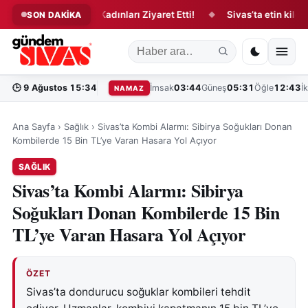
s’taki Üretici Kadınları Ziyaret Etti!
Sivas’ta etin kilosu ne 
SON DAKİKA
◆
🕒
9 Ağustos 15:34
İmsak
03:44
Güneş
05:31
Öğle
12:43
İ
NAMAZ
Ana Sayfa
›
Sağlık
›
Sivas’ta Kombi Alarmı: Sibirya Soğukları Donan
Kombilerde 15 Bin TL’ye Varan Hasara Yol Açıyor
SAĞLIK
Sivas’ta Kombi Alarmı: Sibirya
Soğukları Donan Kombilerde 15 Bin
TL’ye Varan Hasara Yol Açıyor
ÖZET
Sivas’ta dondurucu soğuklar kombileri tehdit