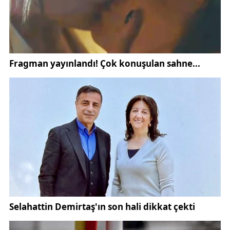
günlerde artan kombi arızaları, bu riskin ne kadar
büyük olduğunu bir kez daha ortaya koydu.
Kombilerde meydana gelen donma olayları, yalnızca
küçük bir arıza ile sınırlı kalmıyor. Donan boruların
çatlaması, kazan ve blok gibi ana parçaların
patlaması sonucu onarım maliyetleri 10 ila 15 bin lira
arasında değişebiliyor. Bu durum,
Sivas gündemi
ve
kış aylarında yaşanan teknik sorunlar arasında öne
çıkan başlıklardan biri haline geldi.
Kombi ustası Şafak Şimşek, kış aylarında kombilerin
kesinlikle tamamen kapatılmaması gerektiğini
vurguluyor. Şimşek’e göre kombilerin içerisinde yer
alan don koruma sistemi, cihaz açık olduğu sürece
otomatik olarak devreye girerek tesisatın donmasını
engelliyor. Ancak şalterin indirilmesi ya da cihazın