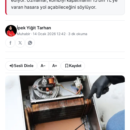
ediyor. Uzmanlar, kombiyi kapatmanın 15 bin TL’ye
varan hasara yol açabileceğini söylüyor.
İpek Yiğit Tarhan
Muhabir
·
14 Ocak 2026 12:42
·
3
dk okuma
Sesli Dinle
A−
A+
Kaydet