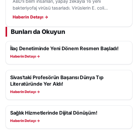
ABD'li bilim insanları, yapay zekâyla 16 yeni
bakteriyofaj virüsü tasarladı. Virüslerin E. coli
bakterilerini hedef aldığı ve insanlara tehdit
Haberin Detayı →
oluşturmadığı belirtildi.
Bunları da Okuyun
İlaç Denetiminde Yeni Dönem Resmen Başladı!
SAĞLIK
Haberin Detayı →
Sivas'taki Profesörün Başarısı Dünya Tıp
SAĞLIK
Literatüründe Yer Aldı!
Haberin Detayı →
Sağlık Hizmetlerinde Dijital Dönüşüm!
SAĞLIK
Haberin Detayı →