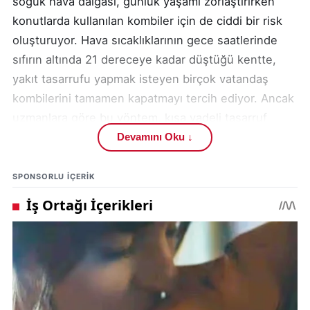
soğuk hava dalgası, günlük yaşamı zorlaştırırken
konutlarda kullanılan kombiler için de ciddi bir risk
oluşturuyor. Hava sıcaklıklarının gece saatlerinde
sıfırın altında 21 dereceye kadar düştüğü kentte,
yakıt tasarrufu yapmak isteyen birçok vatandaş
kombilerini tamamen kapatmayı tercih ediyor. Ancak
uzmanlara göre bu yöntem, kısa vadeli tasarruf
sağlamak yerine uzun vadede çok daha yüksek
Devamını Oku ↓
maliyetlere neden olabiliyor.
SPONSORLU IÇERIK
Kış şartlarının sert geçtiği Sivas’ta kombilerin
tamamen kapatılması, cihazın içindeki don koruma
sisteminin devre dışı kalmasına yol açıyor. Bu
durum, tesisat borularının ve kombi içerisindeki
kritik parçaların donmasına neden olabiliyor.
Özellikle uzun süre kapalı kalan kombiler, birkaç
saat içinde bile ciddi hasar görebiliyor. Sivas’ta son