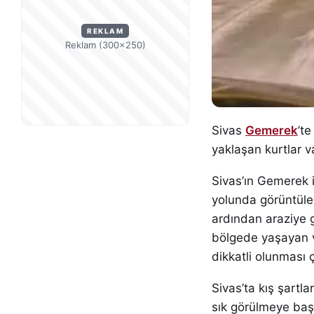
REKLAM
Reklam (300×250)
Sivas
Gemerek
’t
yaklaşan kurtlar va
Sivas’ın Gemerek i
yolunda görüntülen
ardından araziye 
bölgede yaşayan vat
dikkatli olunması 
Sivas’ta kış şartla
sık görülmeye başl