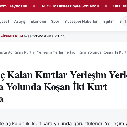
yecanı!
34 Yıllık Hasret Böyle Sonlandı!
Zara Balının Sırr
◆
◆
yaset
Asayiş
Ekonomi
Spor
Sivasspor Haberleri
Eğitim
Sağl
3
İkindi
16:34
Akşam
19:44
Yatsı
21:15
as’ta Aç Kalan Kurtlar Yerleşim Yerlerine İndi: Kara Yolunda Koşan İki Ku
Aç Kalan Kurtlar Yerleşim Yerl
a Yolunda Koşan İki Kurt
a
e aç kalan iki kurt kara yolunda görüntülendi. Yerleşim 