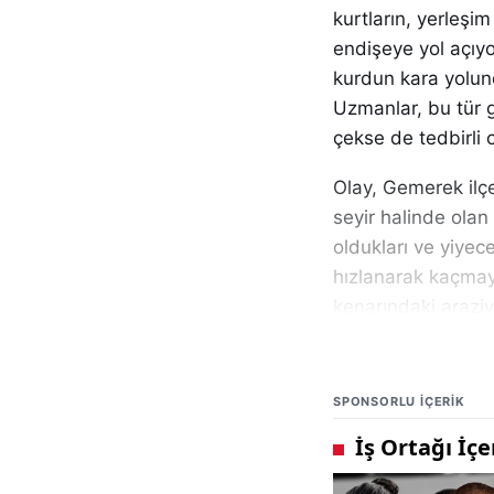
kurtların, yerleşi
endişeye yol açıyo
kurdun kara yolun
Uzmanlar, bu tür 
çekse de tedbirli 
Olay, Gemerek ilçe
seyir halinde olan
oldukları ve yiyece
hızlanarak kaçmaya
kenarındaki arazi
saniye saniye kayd
Bölgede yaşayan v
SPONSORLU IÇERIK
görüntülerin artma
yaşayanların ve sür
gelişmeler gundem