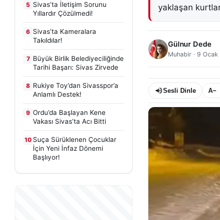
Sivas’ta İletişim Sorunu
5
yaklaşan kurtlar
Yıllardır Çözülmedi!
Sivas’ta Kameralara
6
Takıldılar!
Gülnur Dede
Muhabir
·
9 Ocak
Büyük Birlik Belediyeciliğinde
7
Tarihi Başarı: Sivas Zirvede
Rukiye Toy’dan Sivasspor’a
8
Sesli Dinle
A−
Anlamlı Destek!
Ordu’da Başlayan Kene
9
Vakası Sivas’ta Acı Bitti
Suça Sürüklenen Çocuklar
10
İçin Yeni İnfaz Dönemi
Başlıyor!