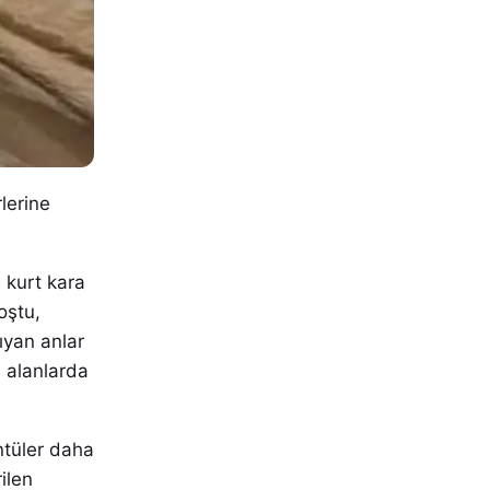
lerine
i kurt kara
oştu,
ıyan anlar
l alanlarda
üntüler daha
ilen