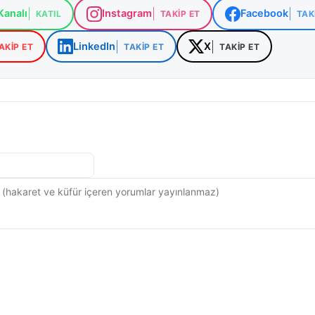
analı
Instagram
Facebook
ayvanlarının doğal yaşam alanlarına yönlendirilmesi ve i
KATIL
TAKIP ET
TAK
in risk oluşturmaması için çalışmalar yürütüyor.
LinkedIn
X
AKIP ET
TAKIP ET
TAKIP ET
kle kırsal yollarda seyahat eden sürücülerin gece saatleri
rektiğini vurguluyor. Yaban hayvanlarıyla karşılaşılması
i, ani manevralardan kaçınılması ve güvenli mesafeden
iliyor. Ayrıca benzer durumların yaşanması halinde, resm
 verilmesinin hem vatandaş güvenliği hem de yaban hayatı
n büyük önem taşıdığı ifade ediliyor.
şanan bu tür gelişmeler, yaban hayatı , kırsal güvenlik 
altında gündemdeki yerini korumaya devam ediyor.