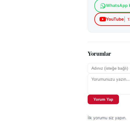
WhatsApp K
birimleri, yaban h
hayvan etkileşimin
YouTube
T
Yetkililer, özelli
dikkatli olması ge
araçtan inilmemes
uzaklaşılması öner
Yorumlar
aracılığıyla bilgi
korunması açısında
Sivas genelinde ya
yaşam başlıkları 
Yorum Yap
İlk yorumu siz yapın.