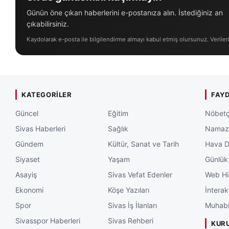
Günün öne çıkan haberlerini e-postanıza alın. İstediğiniz an
çıkabilirsiniz.
Kaydolarak e-posta ile bilgilendirme almayı kabul etmiş olursunuz. Veriler
KATEGORILER
FAYD
Güncel
Eğitim
Nöbetç
Sivas Haberleri
Sağlık
Namaz 
Gündem
Kültür, Sanat ve Tarih
Hava 
Siyaset
Yaşam
Günlük
Asayiş
Sivas Vefat Edenler
Web Hi
Ekonomi
Köşe Yazıları
İnterak
Spor
Sivas İş İlanları
Muhabi
Sivasspor Haberleri
Sivas Rehberi
KUR