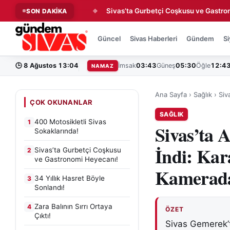
vas Sokaklarında!
Sivas’ta Gurbetçi Coşkusu ve Gastronomi He
SON DAKİKA
◆
Güncel
Sivas Haberleri
Gündem
Si
🕒
8 Ağustos 13:04
İmsak
03:43
Güneş
05:30
Öğle
12:4
NAMAZ
Ana Sayfa
›
Sağlık
›
Siv
ÇOK OKUNANLAR
SAĞLIK
400 Motosikletli Sivas
1
Sivas’ta 
Sokaklarında!
İndi: Kar
Sivas’ta Gurbetçi Coşkusu
2
ve Gastronomi Heyecanı!
Kamerad
34 Yıllık Hasret Böyle
3
Sonlandı!
Zara Balının Sırrı Ortaya
4
ÖZET
Çıktı!
Sivas Gemerek’t