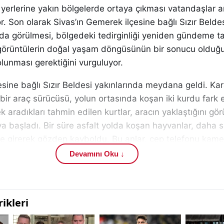
m yerlerine yakın bölgelerde ortaya çıkması vatandaşlar 
r. Son olarak Sivas’ın Gemerek ilçesine bağlı Sızır Beldes
da görülmesi, bölgedeki tedirginliği yeniden gündeme ta
görüntülerin doğal yaşam döngüsünün bir sonucu olduğ
olunması gerektiğini vurguluyor.
sine bağlı Sızır Beldesi yakınlarında meydana geldi. Ka
 bir araç sürücüsü, yolun ortasında koşan iki kurdu fark e
k aradıkları tahmin edilen kurtlar, aracın yaklaştığını gö
 başladı. Bir süre asfalt yolda koşan hayvanlar, daha s
ye girerek gözden kayboldu. Bu anlar, cep telefonu kame
edildi.
Devamını Oku ↓
atandaşlar, özellikle akşam ve gece saatlerinde benzer
sından endişe duyduklarını dile getiriyor. Kırsal alanlar
ücülerin dikkatli olması gerektiği belirtilirken, konuyla ilg
sivas.com ’da Sivas haberleri ve Gemerek gündemi başl