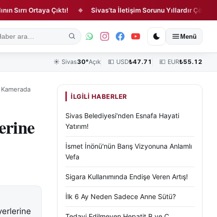
ı Ortaya Çıktı!
Sivas’ta İletişim Sorunu Yıllardır Çözülmedi!
◆
ık
Kültür, Sanat ve Tarih
Yaşam
Sivas Vefat Edenler
Köşe Yazılar
Menü
☀️
Sivas
30°
Açık
💵 USD
₺
47.71
💶 EUR
₺
55.12
rt Kamerada
İLGILI HABERLER
Sivas Belediyesi'nden Esnafa Hayati
erine
Yatırım!
İsmet İnönü'nün Barış Vizyonuna Anlamlı
Vefa
Sigara Kullanımında Endişe Veren Artış!
İlk 6 Ay Neden Sadece Anne Sütü?
yerlerine
Tedavi Edilmeyen Hepatit B ve C