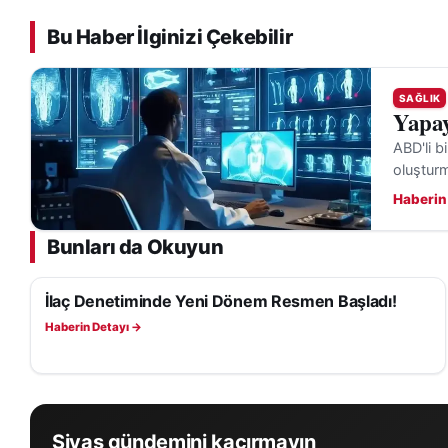
Bu Haber İlginizi Çekebilir
SAĞLIK
Yapay
ABD'li b
oluşturma
Haberin
Bunları da Okuyun
İlaç Denetiminde Yeni Dönem Resmen Başladı!
SAĞLIK
Haberin Detayı →
Sivas gündemini kaçırmayın