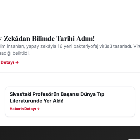
 Zekâdan Bilimde Tarihi Adım!
ilim insanları, yapay zekâyla 16 yeni bakteriyofaj virüsü tasarladı. Virü
dığı belirtildi.
 Detayı →
Sivas'taki Profesörün Başarısı Dünya Tıp
SAĞLIK
Literatüründe Yer Aldı!
Haberin Detayı →