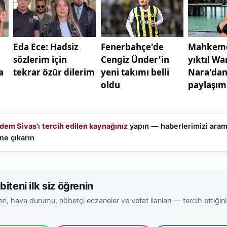
kip ediliyor.
rı görüntüleyen Sinan Karabulut, yaşadığı anları şu sözler
Sızır’a gezmeye gidiyorduk. Bir anda aracımızın önüne iki 
 doğru koşmaya başladılar. O anları cep telefonumla kayıt
 bölgede yaşayan vatandaşlarımızın dikkatli olmasını isti
ettiği görüntüler kısa sürede sosyal medyada da paylaşıl
durumlarla karşılaştığını ifade etti.
rtların yerleşim yerlerine yaklaşmasının temel nedenler
dem Sivas
'ı
tercih edilen kaynağınız
yapın — haberlerimizi ara
nın azalması, ağır kış şartları ve doğal yaşam alanlarını
ne çıkarın
um yalnızca Sivas’a özgü değil; Türkiye’nin birçok kırsal 
man zaman yaşanıyor. Yetkililer, vatandaşların yabani h
a panik yapmaması, hayvanlara yaklaşmaması ve durumu il
biteni ilk siz öğrenin
i gerektiğini belirtiyor.
ri, hava durumu, nöbetçi eczaneler ve vefat ilanları — tercih ettiğin
oordinasyonun sağlanması için başta Sivas Valiliği olma
arı süreci yakından takip ediyor. Doğa Koruma ve Milli Pa