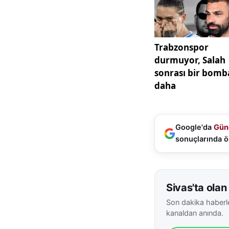
altında yakından ta
Yolda koşan kurtla
“Arkadaşlarımızla 
Sızır istikametine
aldım. Özellikle o
Karabulut’un kayd
birçok kişi benzer 
Uzmanlara göre, ku
Google'da
Gün
yiyecek kaynakları
sonuçlarında ö
yer alıyor. Bu dur
benzer vakalar za
karşılaştıklarınd
Sivas'ta olan 
kurumlara bildirmes
Son dakika haberle
Bu tür olaylarda k
kanaldan anında.
ilgili kamu kuruml