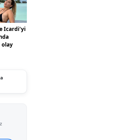
le anlattı:
kurt çıktı.
 altına
yorum.”
ırken,
i arasında
ma
n daralması
bölgesinde
ayvanlarla
gili
iz
k üzere
rklar