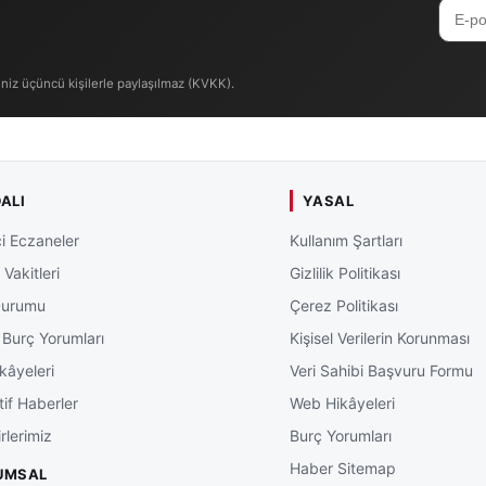
iniz üçüncü kişilerle paylaşılmaz (KVKK).
ALI
YASAL
i Eczaneler
Kullanım Şartları
Vakitleri
Gizlilik Politikası
Durumu
Çerez Politikası
 Burç Yorumları
Kişisel Verilerin Korunması
kâyeleri
Veri Sahibi Başvuru Formu
tif Haberler
Web Hikâyeleri
rlerimiz
Burç Yorumları
Haber Sitemap
UMSAL