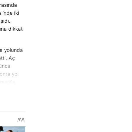
arasında
i’nde iki
şıdı.
una dikkat
ra yolunda
tti. Aç
rünce
onra yol
rasıyla
da
ili
ıkları