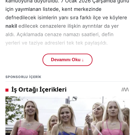
kamuoyuna duyuruldu. 7 Ocak 2026 Çarşamba günü
için yayımlanan listede, kent merkezinde
defnedilecek isimlerin yanı sıra farklı ilçe ve köylere
nakil
edilecek cenazelere ilişkin ayrıntılar da yer
aldı. Açıklamada cenaze namazı saatleri, defin
yerleri ve taziye adresleri tek tek paylaşıldı.
Yerel yönetimler tarafından yapılan bu tür duyurular,
Devamını Oku ↓
vatandaşların cenaze ve taziye süreçlerine doğru ve
zamanında katılım sağlaması açısından önem taşıyor.
SPONSORLU IÇERIK
Sivas Belediyesi’nin düzenli olarak paylaştığı
vefat
listeleri
, şehirdeki resmi bilgilendirme kanalları
arasında yer alıyor. Konuyla ilgili genel idari bilgiler
için
Sivas Valiliği
’nin resmi internet sitesi olan
https://www.sivas.gov.tr
adresi de vatandaşlara
rehberlik ediyor.