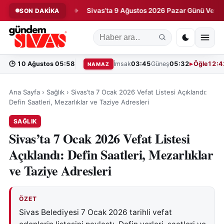
ağa Kaldırdı!
Sivas’ta 9 Ağustos 2026 Pazar Günü Vefat Edenl
SON DAKİKA
◆
🕒
10 Ağustos 05:58
İmsak
03:45
Güneş
05:32
Öğle
12:4
NAMAZ
Ana Sayfa
›
Sağlık
›
Sivas’ta 7 Ocak 2026 Vefat Listesi Açıklandı:
Defin Saatleri, Mezarlıklar ve Taziye Adresleri
SAĞLIK
Sivas’ta 7 Ocak 2026 Vefat Listesi
Açıklandı: Defin Saatleri, Mezarlıklar
ve Taziye Adresleri
ÖZET
Sivas Belediyesi 7 Ocak 2026 tarihli vefat