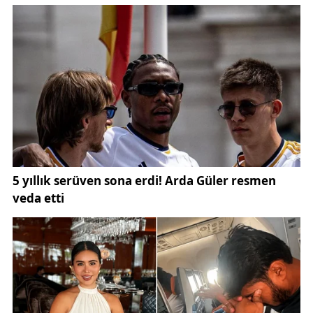
paylaşılmaya devam ediyor. Vatandaşlar, benzer
bilgilere
Sivas vefat ilanları
,
Sivas cenaze
duyuruları
ve
güncel Sivas haberleri
başlıkları
altında ulaşabiliyor. Konuyla ilgili yerel gelişmeleri
takip etmek isteyenler için
gundemsivas.com
üzerinde yer alan
Sivas Belediyesi duyuruları
ve
Sivas yerel haberleri
içerikleri de önemli bir kaynak
niteliği taşıyor.
Vefat
eden vatandaşlara Allah’tan rahmet, ailelerine
ve yakınlarına başsağlığı diliyoruz.