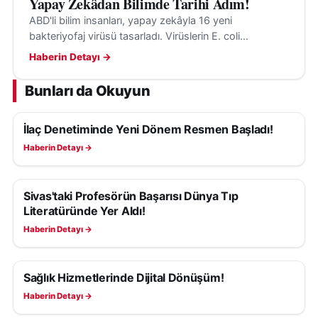
Yapay Zekâdan Bilimde Tarihi Adım!
ABD'li bilim insanları, yapay zekâyla 16 yeni
bakteriyofaj virüsü tasarladı. Virüslerin E. coli
bakterilerini hedef aldığı ve insanlara tehdit
Haberin Detayı →
oluşturmadığı belirtildi.
Bunları da Okuyun
İlaç Denetiminde Yeni Dönem Resmen Başladı!
SAĞLIK
Haberin Detayı →
Sivas'taki Profesörün Başarısı Dünya Tıp
SAĞLIK
Literatüründe Yer Aldı!
Haberin Detayı →
Sağlık Hizmetlerinde Dijital Dönüşüm!
SAĞLIK
Haberin Detayı →