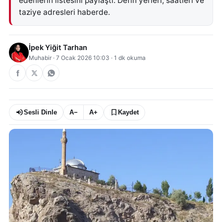
edenlerin listesini paylaştı. Defin yerleri, saatleri ve
taziye adresleri haberde.
İpek Yiğit Tarhan
Muhabir
·
7 Ocak 2026 10:03
·
1
dk okuma
Sesli Dinle
A−
A+
Kaydet