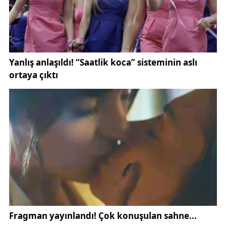
Yayımlanan bilgilere göre, Sivas merkezde
defnedilecek cenazelerin büyük bölümü
Ay Yıldız
Camii
’nden kaldırılacak. Cenaze namazlarının saat
13.00’te kılınmasının ardından defin işlemleri
gerçekleştirilecek. Definlerin çoğunluğu
Yukarı
Tekke Mezarlığı
’nda yapılacak.
Bu kapsamda vefat eden vatandaşların bilgileri şu
şekilde açıklandı:
Sivas Belediyesi tarafından yapılan açıklamada, bazı
vefat eden vatandaşların cenazelerinin defin için
farklı ilçe ve köylere
nakil
edileceği belirtildi. Bu
kapsamda paylaşılan bilgiler şu şekilde:
Sivas’ta vefat edenlere ilişkin güncel duyurular,
yerel yönetimler tarafından düzenli olarak