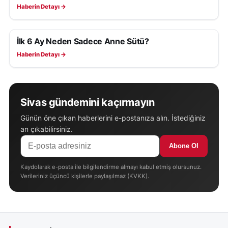
Haberin Detayı →
İlk 6 Ay Neden Sadece Anne Sütü?
SAĞLIK
Haberin Detayı →
Sivas gündemini kaçırmayın
Günün öne çıkan haberlerini e-postanıza alın. İstediğiniz
an çıkabilirsiniz.
Abone Ol
Kaydolarak e-posta ile bilgilendirme almayı kabul etmiş olursunuz.
Verileriniz üçüncü kişilerle paylaşılmaz (KVKK).