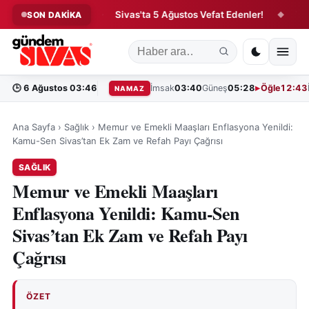
 Hareketliliği!
Sivas'ta 5 Ağustos Vefat Edenler!
Tarım B
SON DAKİKA
◆
◆
🕒
6 Ağustos 03:46
İmsak
03:40
Güneş
05:28
Öğle
12:43
NAMAZ
Ana Sayfa
›
Sağlık
›
Memur ve Emekli Maaşları Enflasyona Yenildi:
Kamu-Sen Sivas’tan Ek Zam ve Refah Payı Çağrısı
SAĞLIK
Memur ve Emekli Maaşları
Enflasyona Yenildi: Kamu-Sen
Sivas’tan Ek Zam ve Refah Payı
Çağrısı
ÖZET