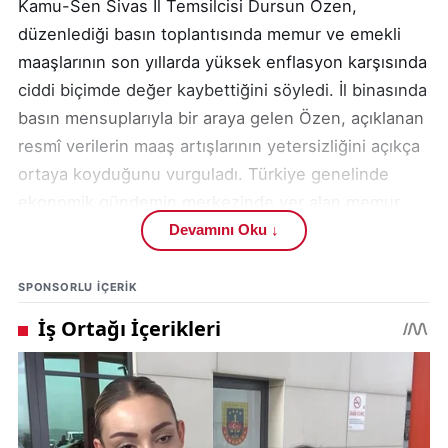
Kamu-Sen Sivas İl Temsilcisi Dursun Özen,
düzenlediği basın toplantısında memur ve emekli
maaşlarının son yıllarda yüksek enflasyon karşısında
ciddi biçimde değer kaybettiğini söyledi. İl binasında
basın mensuplarıyla bir araya gelen Özen, açıklanan
resmî verilerin maaş artışlarının yetersizliğini açıkça
ortaya koyduğunu vurguladı. Türkiye genelinde
ekonomik gündemin merkezinde yer alan memur
maaşları ve emekli maaşları konusunun, özellikle
Devamını Oku ↓
sabit gelirli kesimler açısından hayati önem taşıdığını
ifade etti.
SPONSORLU IÇERIK
Özen, 2025 yılı enflasyon oranının resmî
kaynaklarca yüzde 30,89 olarak açıklandığını
hatırlatarak, aynı dönemde memur maaşlarına
yapılan artışın yüzde 22,5 seviyesinde kaldığını
belirtti. Bu durumun, maaşların daha yıl bitmeden