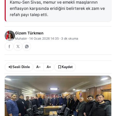
Kamu-Sen Sivas, memur ve emekli maaşlarının
enflasyon karşısında eridiğini belirterek ek zam ve
refah payı talep etti.
Gizem Türkmen
Muhabir
·
14 Ocak 2026 14:35
·
3
dk okuma
Sesli Dinle
A−
A+
Kaydet