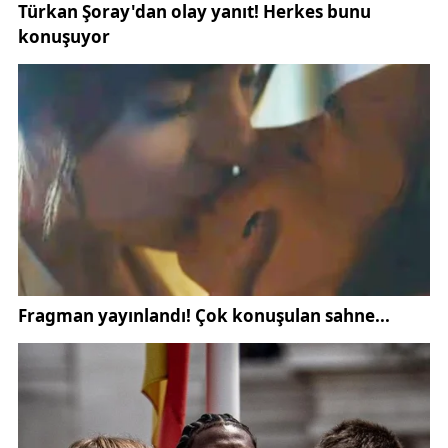
enflasyon karşısında değil; gıda, kira, ulaşım ve
temel ihtiyaçlardaki artışlar nedeniyle de alım
gücünü hızla kaybettiğini gösteriyor” dedi. Özellikle
enflasyon ve hayat pahalılığı konularının, kamu
çalışanlarının günlük yaşamını doğrudan etkilediğini
sözlerine ekledi.
Özen, memurların 2026 yılının ilk maaşlarını alırken
bordrolarda bazı artışların yer alacağını da aktardı.
Buna göre enflasyon farkı dahil olmak üzere yüzde
18,6 oranında artış yapılacağını, taban aylığa brüt
1000 TL ilave edileceğini ve unvan bazında tazminat
artışlarının uygulanacağını belirtti.
Bu düzenlemeler sonucunda en düşük dereceli
bekar bir memurun maaşının yüzde 22,4 artışla 47
bin 500 TL’den 58 bin 200 TL’ye yükseleceğini ifade