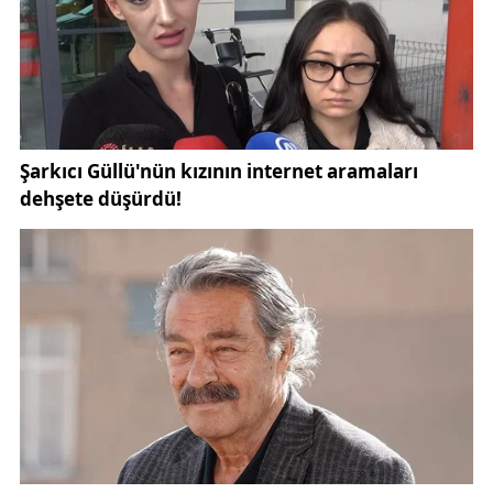
enflasyonun gerisinde kalmasına yol açtığını dile
getirdi.
Kamu-Sen Sivas Temsilcisi, 2024 yılında da benzer
bir tablonun yaşandığını ve maaşların enflasyonun
15,37 puan altında kaldığını ifade etti. 2025 yılı
verileriyle birlikte toplam kaybın 18,53 puana
ulaştığını belirten Özen, bu açığın sonradan verilen
enflasyon farklarıyla kapatılmaya çalışıldığını söyledi.
Ancak bu yöntemin kalıcı bir çözüm sunmadığını
vurguladı.
Özen, “Yapılan düzenlemeler artık gerçek anlamda
zam niteliği taşımıyor. Mevcut sistem, adeta ön
ödemeli enflasyon farkına dönüşmüş durumda.
Açıklanan rakamlar, memur maaşlarının yalnızca