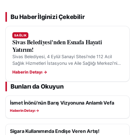
Bu Haber İlginizi Çekebilir
SAĞLIK
Sivas Belediyesi'nden Esnafa Hayati
Yatırım!
Sivas Belediyesi, 4 Eylül Sanayi Sitesi'nde 112 Acil
Sağlık Hizmetleri İstasyonu ve Aile Sağlığı Merkezi'nin
temelini attı, sağlık hizmetlerine erişim kolaylaşacak.
Haberin Detayı →
Bunları da Okuyun
İsmet İnönü'nün Barış Vizyonuna Anlamlı Vefa
SAĞLIK
Haberin Detayı →
Sigara Kullanımında Endişe Veren Artış!
SAĞLIK