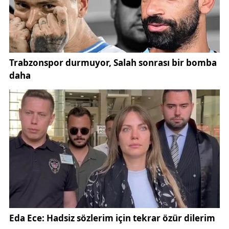
çekiyor. Yıllar boyunca Anadolu’nun farklı bölgelerini
dolaşarak topladığı ata tohumlarını özenle çoğaltan
Bakay, bu tohumların genetik yapısının korunmasının
milli bir sorumluluk olduğunu vurguluyor. Ona göre
ata tohumları yalnızca tarımsal bir değer değil, aynı
zamanda kültürel bir miras niteliği taşıyor. Bu
kapsamda yürütülen çalışmalar, ata tohumu ve doğal
tarım konularında farkındalık oluşturmayı amaçlıyor.
Yakalandığı kanser hastalığı nedeniyle tedavi süreci
devam eden Mustafa Bakay, sağlık sorunlarına
rağmen ata tohumu davasından vazgeçmedi.
Sivas’ta düzenlenen geleneksel ata tohumu takas
ve dağıtım etkinliğine rahatsızlığı nedeniyle fiziksel
olarak katılamayan Bakay, programa telekonferans
yöntemiyle bağlandı. Konuşmasında Sivaslılara