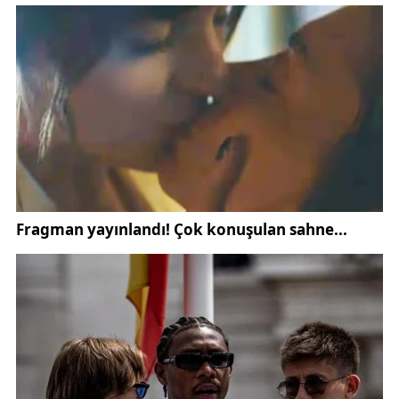
teşekkür eden Bakay, “Ata tohumlarını ve endemik
bitkileri koruma davasında beni yalnız bırakmadınız.
Bu konuda Sivas’a güveniyorum. Aranızda olmayı
çok isterdim ancak sağlık sorunlarım buna izin
vermedi” ifadelerini kullandı. Etkinlik, Sivas tarım
haberleri kapsamında yoğun ilgi gördü.
Etkinliğin organizasyonunu üstlenen Birlik ve
Dayanışma Bahçeleri Grubu Yönetim Kurulu üyesi
Ömer Ada, Mustafa Bakay’ın rahatsızlığı nedeniyle
programı kendilerinin sürdürdüğünü belirtti. Ada,
Bakay’ın doğal beslenmeye ağırlık verdiğini ve bu
sayede tedavi sürecinin olumlu ilerlediğini ifade
ederek, “Hocamız ata tohumlarıyla beslenmenin
faydasını bizzat yaşadı. Tahlilleri artık temiz çıkıyor.
İnşallah kısa süre içinde aramıza dönecek” dedi.