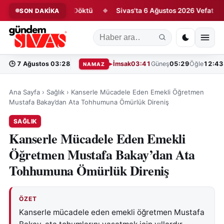
 Antrenmanda Ter Döktü
Sivas'ta 6 Ağustos 2026 Vefat Edenler
SON DAKİKA
◆
🕒
7 Ağustos 03:28
İmsak
03:41
Güneş
05:29
Öğle
12:43
NAMAZ
Ana Sayfa
›
Sağlık
›
Kanserle Mücadele Eden Emekli Öğretmen
Mustafa Bakay’dan Ata Tohhumuna Ömürlük Direniş
SAĞLIK
Kanserle Mücadele Eden Emekli
Öğretmen Mustafa Bakay’dan Ata
Tohhumuna Ömürlük Direniş
ÖZET
Kanserle mücadele eden emekli öğretmen Mustafa