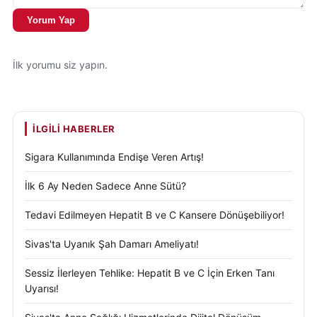
Kimyasal ya da biyolojik bir zararı yok. İnşallah daha
Yorum Yap
da yaygınlaşır ve dışa bağımlı olmaktan kurtuluruz”
dedi. İlk kez etkinliğe katılan Nuh Cinli ise ata
tohumlarının genetiğiyle oynanmamış olmasının
İlk yorumu siz yapın.
kendileri için en önemli tercih nedeni olduğunu
ifade etti.
İLGILI HABERLER
Etkinlikte, ata tohumlarının korunması ve
yaygınlaştırılması konusunda kamu kurumlarının
Sigara Kullanımında Endişe Veren Artış!
desteğinin önemi de vurgulandı. Bu kapsamda yerel
İlk 6 Ay Neden Sadece Anne Sütü?
yönetimlerin ve ilgili kurumların sürece katkı
sunması gerektiği ifade edilirken, tarımsal projelerle
Tedavi Edilmeyen Hepatit B ve C Kansere Dönüşebiliyor!
bilinen Sivas Valiliği gibi kurumların desteklerinin
Sivas'ta Uyanık Şah Damarı Ameliyatı!
belirleyici olabileceği dile getirildi.
Sessiz İlerleyen Tehlike: Hepatit B ve C İçin Erken Tanı
Uyarısı!