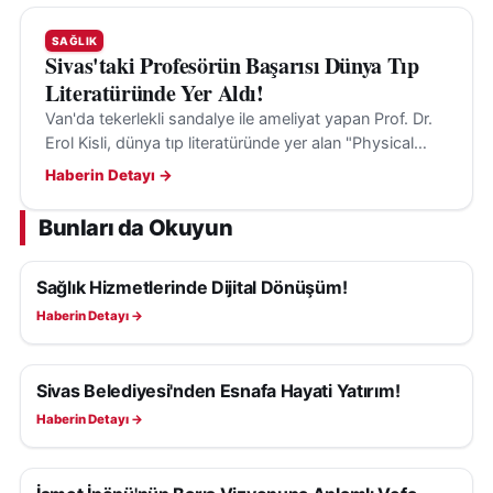
SAĞLIK
Sivas'taki Profesörün Başarısı Dünya Tıp
Literatüründe Yer Aldı!
Van'da tekerlekli sandalye ile ameliyat yapan Prof. Dr.
Erol Kisli, dünya tıp literatüründe yer alan "Physical
Limits" çalışmasıyla dikkat çekti.
Haberin Detayı →
Bunları da Okuyun
Sağlık Hizmetlerinde Dijital Dönüşüm!
SAĞLIK
Haberin Detayı →
Sivas Belediyesi'nden Esnafa Hayati Yatırım!
SAĞLIK
Haberin Detayı →
SAĞLIK