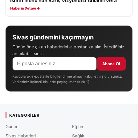
İsmet İnönü'nün Barış Vizyonuna Anlamlı Vefa
Haberin Detayı →
Sivas gündemini kaçırmayın
Günün öne çıkan haberlerini e-postanıza alın. İstediğiniz
an çıkabilirsiniz.
Abone Ol
Kaydolarak e-posta ile bilgilendirme almayı kabul etmiş olursunuz.
Verileriniz üçüncü kişilerle paylaşılmaz (KVKK).
KATEGORILER
Güncel
Eğitim
Sivas Haberleri
Sağlık