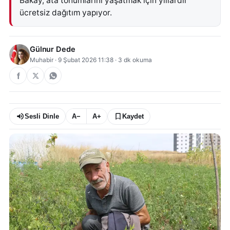
Bakay, ata tohumlarını yaşatmak için yıllardır
ücretsiz dağıtım yapıyor.
Gülnur Dede
Muhabir
·
9 Şubat 2026 11:38
·
3
dk okuma
Sesli Dinle
A−
A+
Kaydet