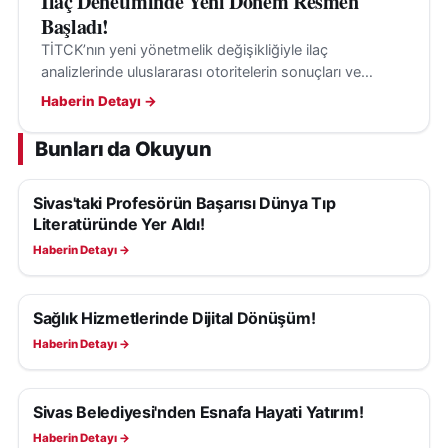
İlaç Denetiminde Yeni Dönem Resmen
Başladı!
TİTCK’nın yeni yönetmelik değişikliğiyle ilaç
analizlerinde uluslararası otoritelerin sonuçları ve
kılavuzları, belirli şartlarla değerlendirmeye alınabilecek.
Haberin Detayı →
Bunları da Okuyun
Sivas'taki Profesörün Başarısı Dünya Tıp
SAĞLIK
Literatüründe Yer Aldı!
Haberin Detayı →
Sağlık Hizmetlerinde Dijital Dönüşüm!
SAĞLIK
Haberin Detayı →
Sivas Belediyesi'nden Esnafa Hayati Yatırım!
SAĞLIK
Haberin Detayı →