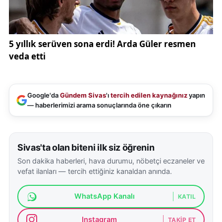
Uzmanlar, donmuş baraj ve göllerin görsel açıdan
cazip olsa da ciddi riskler barındırabileceğini
vurguluyor. Bu nedenle vatandaşların bu tür
alanlarda dikkatli hareket etmesi, mümkünse
yetkililerin uyarılarını dikkate alması öneriliyor.
İncesu Barajı’nda kaydedilen bu görüntüler ise,
Sivas’ta kış mevsiminin ne denli sert geçtiğini somut
Google'da
Gündem Sivas
'ı
tercih edilen kaynağınız
yapın
— haberlerimizi arama sonuçlarında öne çıkarın
bir şekilde ortaya koyuyor.
Sivas'ta olan biteni ilk siz öğrenin
Son dakika haberleri, hava durumu, nöbetçi eczaneler ve
vefat ilanları — tercih ettiğiniz kanaldan anında.
WhatsApp Kanalı
KATIL
Instagram
TAKIP ET