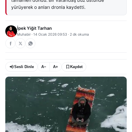
tamamen dondu. Bir vatandaş buz üstünde
yürüyerek o anları dronla kaydetti.
İpek Yiğit Tarhan
Muhabir
·
14 Ocak 2026 09:53
·
2
dk okuma
Sesli Dinle
A−
A+
Kaydet