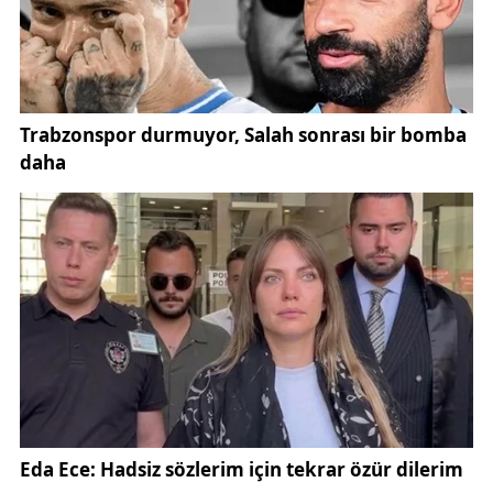
üzerine çıkarak dikkat çekici bir deneyim yaşadı.
Olası kırılma riskine karşı temkinli davranan ziyaretçi,
buzun üzerine kilim sererek kısa süreliğine oturdu.
Bu anlar, dron yardımıyla havadan görüntülendi. Elde
edilen görüntüler, hem cesaret hem de doğanın
büyüleyici gücünü aynı karede buluşturdu.
Yaşadıklarını anlatan Keçiyokuşu, Gürün’e bağlı
İncesu köyüne geldiklerini belirterek, barajın
donmuş halini görünce çekim yapmaya karar
verdiğini söyledi. Buz üzerinde kısa bir yürüyüş
gerçekleştirdiklerini ifade eden Keçiyokuşu,
karşılaştığı manzaranın etkileyiciliğine dikkat
çekerek, bölgenin özellikle kış aylarında görülmeye
değer olduğunu dile getirdi.
Sivas genelinde etkili olan dondurucu soğuklar,