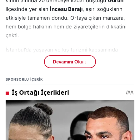
sıfırın altında 20 dereceye kadar düştüğü
Gürün
ilçesinde yer alan
İncesu Barajı
, aşırı soğukların
etkisiyle tamamen dondu. Ortaya çıkan manzara,
hem bölge halkının hem de ziyaretçilerin dikkatini
çekti.
İstanbul’da yaşayan ve kış turizmi kapsamında
Sivas’ı gezmeye gelen Ömer Keçiyokuşu, Gürün
Devamını Oku ↓
ilçesine bağlı İncesu köyü yakınlarında bulunan
barajı ziyaret etti. Bölgeye ulaştığında baraj gölünün
SPONSORLU IÇERIK
tamamen buzla kaplandığını gören Keçiyokuşu, bu
sıra dışı doğa olayını kayıt altına almak istedi.
Donmuş su yüzeyi, adeta doğal bir buz pistini
andırırken, ortaya çıkan görüntüler kış mevsiminin
sert yüzünü gözler önüne serdi.
Keçiyokuşu, buzun kalınlığına rağmen baraj gölünün