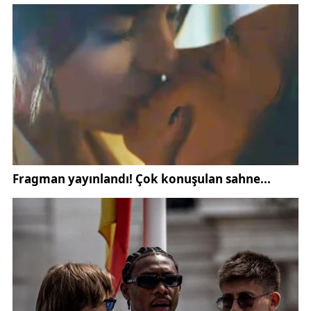
yalnızca barajları değil göletleri ve küçük su
birikintilerini de etkiliyor. Yetkililer, donmuş su
yüzeylerinin her zaman güvenli olmayabileceğine
dikkat çekerek vatandaşları tedbirli olmaları
konusunda uyarıyor. Bu kapsamda yapılan
açıklamalar ve güncel bilgilendirmeler,
Sivas
Valiliği
’nin resmi internet sitesi olan
https://www.sivas.gov.tr
üzerinden de paylaşılıyor.
İncesu Barajı’nda oluşan bu görüntüler, Sivas’ın kış
turizmi potansiyelini bir kez daha gündeme taşıdı.
Özellikle fotoğraf ve doğa tutkunları için eşsiz
kareler sunan bölge, her yıl farklı mevsimlerde
ziyaret ediliyor. Benzer doğa ve şehir haberlerine
Gündem Sivas
,
Sivas haberleri
ve
Gürün haberleri
başlıkları altında ulaşılabiliyor.