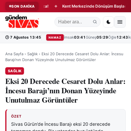
i Değiştirecek İmza!
Kent Merkezinde Dönüşüm Başladı!
SON DAKİKA
◆
◆
🕒
7 Ağustos 13:45
İmsak
03:41
Güneş
05:29
Öğle
12:43
İ
NAMAZ
Ana Sayfa
›
Sağlık
›
Eksi 20 Derecede Cesaret Dolu Anlar: İncesu
Barajı’nın Donan Yüzeyinde Unutulmaz Görüntüler
SAĞLIK
Eksi 20 Derecede Cesaret Dolu Anlar:
İncesu Barajı’nın Donan Yüzeyinde
Unutulmaz Görüntüler
ÖZET
Sivas Gürün’de İncesu Barajı eksi 20 derecede